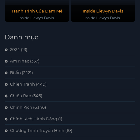
Hành Trình Của Đam Mê
Inside Llewyn Davis
Inside Llewyn Davis
Inside Llewyn Davis
Danh mục
2024
(13)
Âm Nhạc
(357)
Bí Ẩn
(2.121)
Chiến Tranh
(449)
Chiếu Rạp
(346)
Chính Kịch
(6.146)
Chính Kịch,Hành Động
(1)
Chương Trình Truyền Hình
(10)