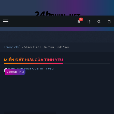
0
Menu
Trang chủ
»
Miền Đất Hứa Của Tình Yêu
MIỀN ĐẤT HỨA CỦA TÌNH YÊU
Vietsub - HD