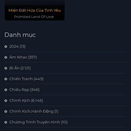
Miền Đất Hứa Của Tình Yêu
Promised Land Of Love
Danh mục
2024
(13)
Âm Nhạc
(357)
Bí Ẩn
(2.121)
Chiến Tranh
(449)
Chiếu Rạp
(346)
Chính Kịch
(6.146)
Chính Kịch,Hành Động
(1)
Chương Trình Truyền Hình
(10)