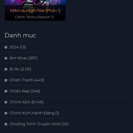
Miko và High Five (Phần 1)
Glitch Techs (Season 1)
Danh mục
2024
(13)
Âm Nhạc
(357)
Bí Ẩn
(2.121)
Chiến Tranh
(449)
Chiếu Rạp
(346)
Chính Kịch
(6.146)
Chính Kịch,Hành Động
(1)
Chương Trình Truyền Hình
(10)