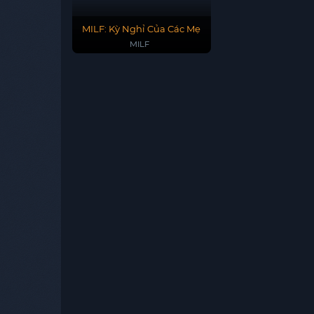
MILF: Kỳ Nghỉ Của Các Mẹ
MILF