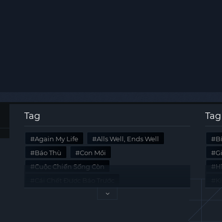
Tag
Tag
Again My Life
Alls Well, Ends Well
B
Báo Thù
Con Mồi
G
Cuộc Chiến Sống Còn
Hi
Cái Chết Được Báo Trước
K
Không Lối Thoát
Last Summer
Tà
Mối Quan Hệ Nguy Hiểm
Quái Vật