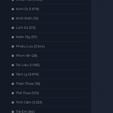
Kinh Dị
(1.678)
Kinh Điển
(15)
Lịch Sử
(213)
Miền Tây
(57)
Phiêu Lưu
(3.344)
Phim 18+
(28)
Tài Liệu
(1.082)
Tâm Lý
(3.676)
Thần Thoại
(18)
Thể Thao
(105)
Tình Cảm
(3.323)
Trẻ Em
(84)