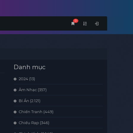
0
Danh mục
2024
(13)
Âm Nhạc
(357)
Bí Ẩn
(2.121)
Chiến Tranh
(449)
Chiếu Rạp
(346)