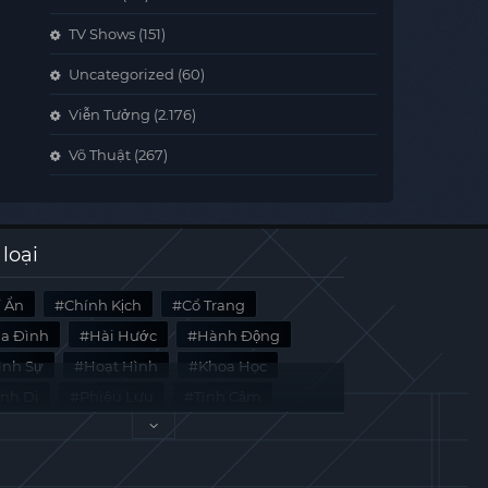
TV Shows
(151)
Uncategorized
(60)
Viễn Tưởng
(2.176)
Võ Thuật
(267)
 loại
í Ẩn
Chính Kịch
Cổ Trang
ia Đình
Hài Hước
Hành Động
̀nh Sự
Hoạt Hình
Khoa Học
inh Dị
Phiêu Lưu
Tình Cảm
i Liệu
Tâm Lý
Viễn Tưởng