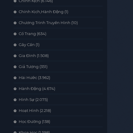
Chính Kịch
(6.146)
Chính Kịch,Hành Động
(1)
Chương Trình Truyền Hình
(10)
Cổ Trang
(634)
Gây Cấn
(1)
Gia Đình
(1.508)
Giả Tượng
(351)
Hài Hước
(3.962)
Hành Động
(4.674)
Hình Sự
(2.075)
Hoạt Hình
(2.218)
Học Đường
(138)
Khoa Học
(1.598)