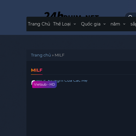
Trang Chủ
Thể Loại
Quốc gia
năm
sắ
Trang chủ
»
MILF
MILF
Vietsub - HD