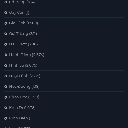
Cổ Trang
(634)
Gây Cấn
(1)
Gia Đình
(1.508)
Giả Tượng
(351)
Hài Hước
(3.962)
Hành Động
(4.674)
Hình Sự
(2.075)
Hoạt Hình
(2.218)
Học Đường
(138)
Khoa Học
(1.598)
Kinh Dị
(1.678)
Kinh Điển
(15)