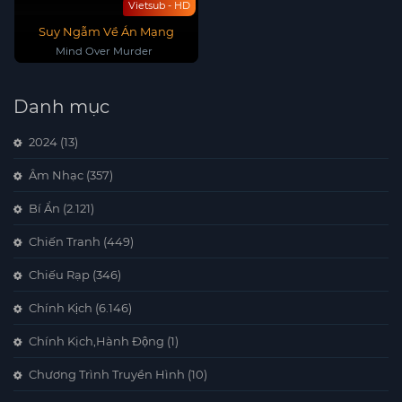
Vietsub - HD
Suy Ngẫm Về Án Mạng
Mind Over Murder
Danh mục
2024
(13)
Âm Nhạc
(357)
Bí Ẩn
(2.121)
Chiến Tranh
(449)
Chiếu Rạp
(346)
Chính Kịch
(6.146)
Chính Kịch,Hành Động
(1)
Chương Trình Truyền Hình
(10)