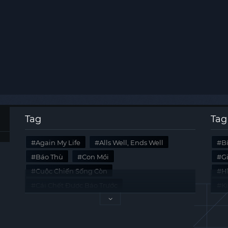
Tag
Tag
Again My Life
Alls Well, Ends Well
B
Báo Thù
Con Mồi
G
Cuộc Chiến Sống Còn
Hi
Cái Chết Được Báo Trước
K
Không Lối Thoát
Last Summer
Tà
Mối Quan Hệ Nguy Hiểm
Quái Vật