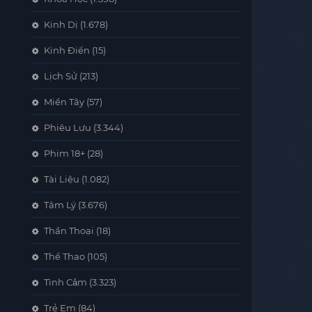
Kinh Dị
(1.678)
Kinh Điển
(15)
Lịch Sử
(213)
Miền Tây
(57)
Phiêu Lưu
(3.344)
Phim 18+
(28)
Tài Liệu
(1.082)
Tâm Lý
(3.676)
Thần Thoại
(18)
Thể Thao
(105)
Tình Cảm
(3.323)
Trẻ Em
(84)