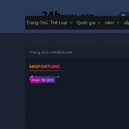
Trang Chủ
Thể Loại
Quốc gia
năm
sắ
Trang chủ
»
Misfortune
MISFORTUNE
Hoàn Tất (8/8)