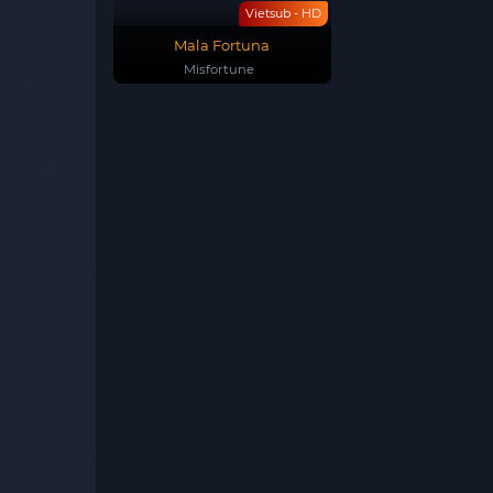
Vietsub - HD
Mala Fortuna
Misfortune