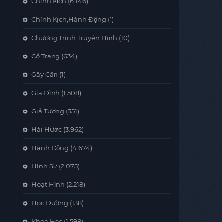
Chính Kịch
(6.146)
Chính Kịch,Hành Động
(1)
Chương Trình Truyền Hình
(10)
Cổ Trang
(634)
Gây Cấn
(1)
Gia Đình
(1.508)
Giả Tượng
(351)
Hài Hước
(3.962)
Hành Động
(4.674)
Hình Sự
(2.075)
Hoạt Hình
(2.218)
Học Đường
(138)
Khoa Học
(1.598)