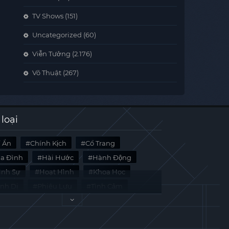
TV Shows
(151)
Uncategorized
(60)
Viễn Tưởng
(2.176)
Võ Thuật
(267)
 loại
í Ẩn
Chính Kịch
Cổ Trang
ia Đình
Hài Hước
Hành Động
̀nh Sự
Hoạt Hình
Khoa Học
inh Dị
Phiêu Lưu
Tình Cảm
i Liệu
Tâm Lý
Viễn Tưởng