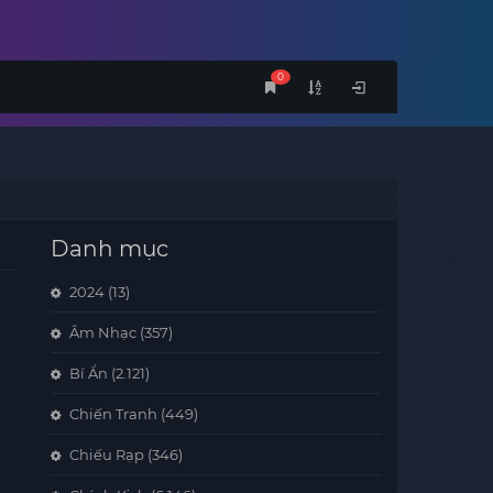
0
Danh mục
2024
(13)
Âm Nhạc
(357)
Bí Ẩn
(2.121)
Chiến Tranh
(449)
Chiếu Rạp
(346)