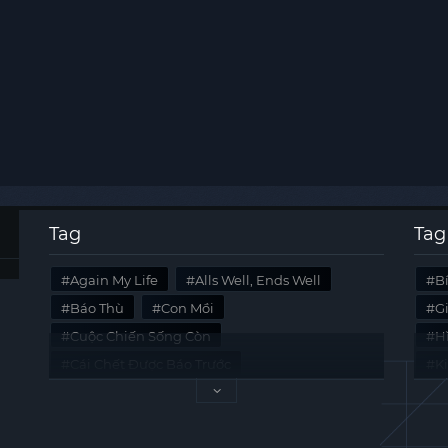
Tag
Tag
Again My Life
Alls Well, Ends Well
B
Báo Thù
Con Mồi
G
Cuộc Chiến Sống Còn
Hi
Cái Chết Được Báo Trước
K
Không Lối Thoát
Last Summer
Tà
Mối Quan Hệ Nguy Hiểm
Quái Vật