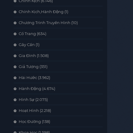
Chính Kịch
(6.146)
Chính Kịch,Hành Động
(1)
Chương Trình Truyền Hình
(10)
Cổ Trang
(634)
Gây Cấn
(1)
Gia Đình
(1.508)
Giả Tượng
(351)
Hài Hước
(3.962)
Hành Động
(4.674)
Hình Sự
(2.075)
Hoạt Hình
(2.218)
Học Đường
(138)
Khoa Học
(1.598)