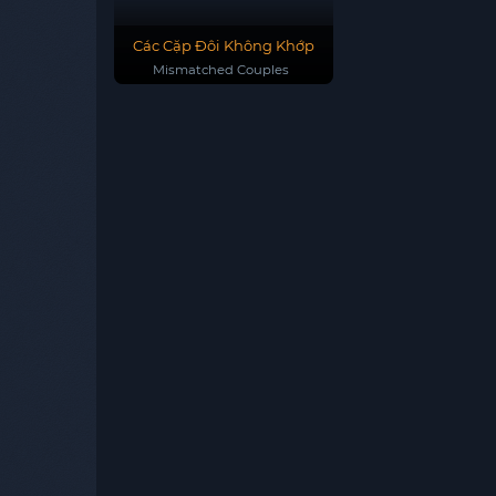
Các Cặp Đôi Không Khớp
Mismatched Couples