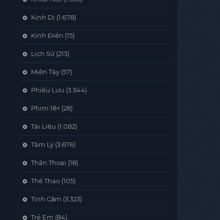
Kinh Dị
(1.678)
Kinh Điển
(15)
Lịch Sử
(213)
Miền Tây
(57)
Phiêu Lưu
(3.344)
Phim 18+
(28)
Tài Liệu
(1.082)
Tâm Lý
(3.676)
Thần Thoại
(18)
Thể Thao
(105)
Tình Cảm
(3.323)
Trẻ Em
(84)