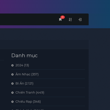
0
Danh mục
2024
(13)
Âm Nhạc
(357)
Bí Ẩn
(2.121)
Chiến Tranh
(449)
Chiếu Rạp
(346)