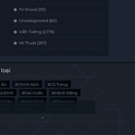
TV Shows
(151)
Uncategorized
(60)
Viễn Tưởng
(2.176)
Võ Thuật
(267)
 loại
í Ẩn
Chính Kịch
Cổ Trang
ia Đình
Hài Hước
Hành Động
̀nh Sự
Hoạt Hình
Khoa Học
inh Dị
Phiêu Lưu
Tình Cảm
i Liệu
Tâm Lý
Viễn Tưởng