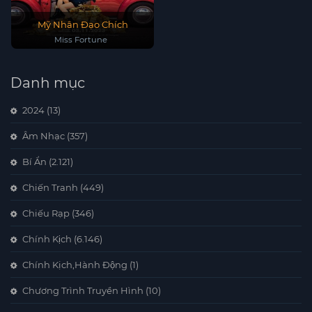
Mỹ Nhân Đạo Chích
Miss Fortune
Danh mục
2024
(13)
Âm Nhạc
(357)
Bí Ẩn
(2.121)
Chiến Tranh
(449)
Chiếu Rạp
(346)
Chính Kịch
(6.146)
Chính Kịch,Hành Động
(1)
Chương Trình Truyền Hình
(10)