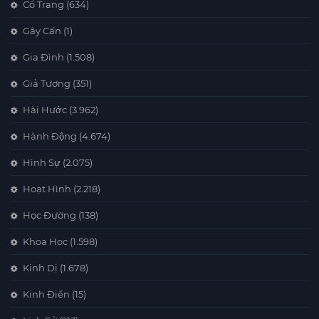
Cổ Trang
(634)
Gây Cấn
(1)
Gia Đình
(1.508)
Giả Tượng
(351)
Hài Hước
(3.962)
Hành Động
(4.674)
Hình Sự
(2.075)
Hoạt Hình
(2.218)
Học Đường
(138)
Khoa Học
(1.598)
Kinh Dị
(1.678)
Kinh Điển
(15)