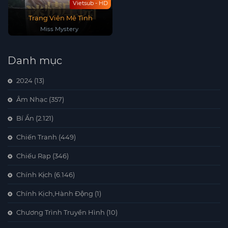
Vietsub - HD
Trang Viên Mê Tình
Miss Mystery
Danh mục
2024
(13)
Âm Nhạc
(357)
Bí Ẩn
(2.121)
Chiến Tranh
(449)
Chiếu Rạp
(346)
Chính Kịch
(6.146)
Chính Kịch,Hành Động
(1)
Chương Trình Truyền Hình
(10)