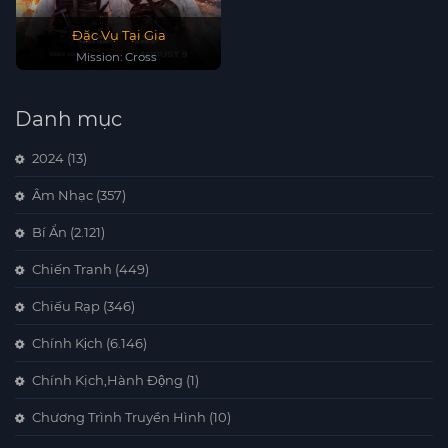
Đặc Vụ Tại Gia
Mission: Cross
Danh mục
2024
(13)
Âm Nhạc
(357)
Bí Ẩn
(2.121)
Chiến Tranh
(449)
Chiếu Rạp
(346)
Chính Kịch
(6.146)
Chính Kịch,Hành Động
(1)
Chương Trình Truyền Hình
(10)