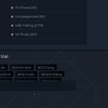
TV Shows
(151)
Uncategorized
(60)
Viễn Tưởng
(2.176)
Võ Thuật
(267)
 loại
í Ẩn
Chính Kịch
Cổ Trang
ia Đình
Hài Hước
Hành Động
̀nh Sự
Hoạt Hình
Khoa Học
inh Dị
Phiêu Lưu
Tình Cảm
i Liệu
Tâm Lý
Viễn Tưởng