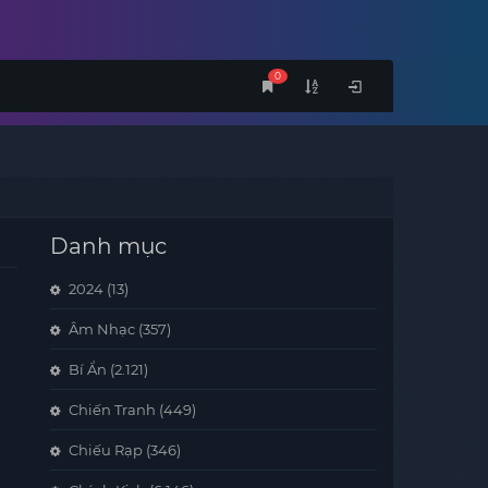
0
Danh mục
2024
(13)
Âm Nhạc
(357)
Bí Ẩn
(2.121)
Chiến Tranh
(449)
Chiếu Rạp
(346)