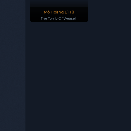
Mộ Hoàng Bì Tử
The Tomb Of Weasel