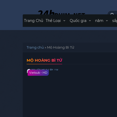
Trang Chủ
Thể Loại
Quốc gia
năm
sắ
Trang chủ
»
Mộ Hoàng Bì Tử
MỘ HOÀNG BÌ TỬ
Vietsub - HD