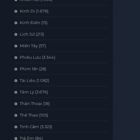
Kinh Dị
(1.678)
Kinh Điển
(15)
Lịch Sử
(213)
Miền Tây
(57)
Phiêu Lưu
(3.344)
Phim 18+
(28)
Tài Liệu
(1.082)
Tâm Lý
(3.676)
Thần Thoại
(18)
Thể Thao
(105)
Tình Cảm
(3.323)
Trẻ Em
(84)