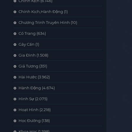
Chính Kịch
(6.146)
Chính Kịch,Hành Động
(1)
Chương Trình Truyền Hình
(10)
Cổ Trang
(634)
Gây Cấn
(1)
Gia Đình
(1.508)
Giả Tượng
(351)
Hài Hước
(3.962)
Hành Động
(4.674)
Hình Sự
(2.075)
Hoạt Hình
(2.218)
Học Đường
(138)
Khoa Học
(1.598)