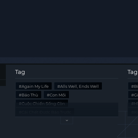
Tag
Tag
Again My Life
Alls Well, Ends Well
B
Báo Thù
Con Mồi
G
Cuộc Chiến Sống Còn
Hi
Cái Chết Được Báo Trước
K
Không Lối Thoát
Last Summer
Tà
Mối Quan Hệ Nguy Hiểm
Quái Vật