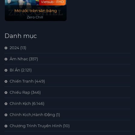
Vietsub - FHD
Mơ ước trên sân băng
Zero Chill
Danh mục
2024
(13)
Âm Nhạc
(357)
Bí Ẩn
(2.121)
Chiến Tranh
(449)
Chiếu Rạp
(346)
Chính Kịch
(6.146)
Chính Kịch,Hành Động
(1)
Chương Trình Truyền Hình
(10)