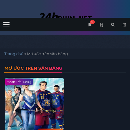
0
Menu
Trang chủ
»
Mơ ước trên sân băng
MƠ ƯỚC TRÊN SÂN BĂNG
Hoàn Tất (10/10)