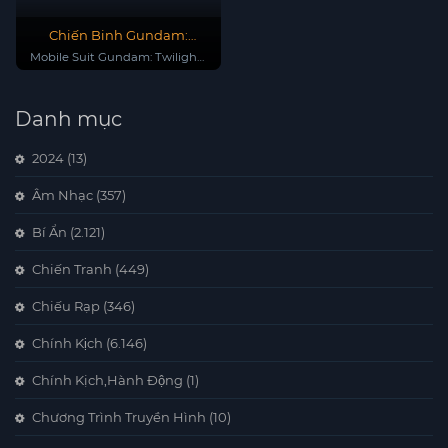
Chiến Binh Gundam:
Hoàng Hôn Axis
Mobile Suit Gundam: Twilight
Axis
Danh mục
2024
(13)
Âm Nhạc
(357)
Bí Ẩn
(2.121)
Chiến Tranh
(449)
Chiếu Rạp
(346)
Chính Kịch
(6.146)
Chính Kịch,Hành Động
(1)
Chương Trình Truyền Hình
(10)