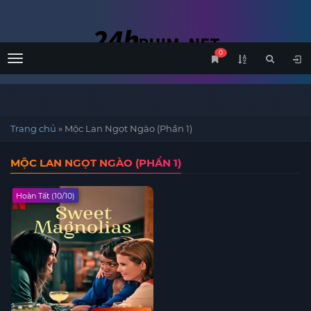
0
Menu
Trang chủ
»
Mộc Lan Ngọt Ngào (Phần 1)
MỘC LAN NGỌT NGÀO (PHẦN 1)
Hoàn Tất (10/10)