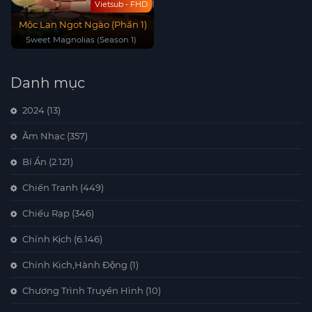
Vietsub - FHD
Mộc Lan Ngọt Ngào (Phần 1)
Sweet Magnolias (Season 1)
Danh mục
2024
(13)
Âm Nhạc
(357)
Bí Ẩn
(2.121)
Chiến Tranh
(449)
Chiếu Rạp
(346)
Chính Kịch
(6.146)
Chính Kịch,Hành Động
(1)
Chương Trình Truyền Hình
(10)