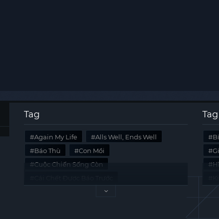
Tag
Tag
Again My Life
Alls Well, Ends Well
B
Báo Thù
Con Mồi
G
Cuộc Chiến Sống Còn
Hi
Cái Chết Được Báo Trước
K
Không Lối Thoát
Last Summer
Tà
Mối Quan Hệ Nguy Hiểm
Quái Vật