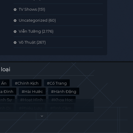
TV Shows
(151)
Uncategorized
(60)
Viễn Tưởng
(2.176)
Võ Thuật
(267)
 loại
í Ẩn
Chính Kịch
Cổ Trang
ia Đình
Hài Hước
Hành Động
̀nh Sự
Hoạt Hình
Khoa Học
inh Dị
Phiêu Lưu
Tình Cảm
i Liệu
Tâm Lý
Viễn Tưởng