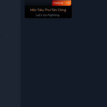
Vietsub - HD
Mộc Tiểu Thư Tấn Công
Let's Go Fighting