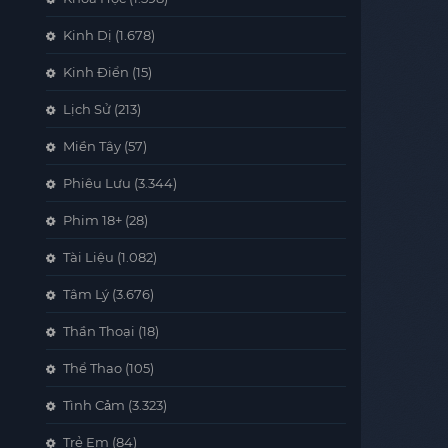
Kinh Dị
(1.678)
Kinh Điển
(15)
Lịch Sử
(213)
Miền Tây
(57)
Phiêu Lưu
(3.344)
Phim 18+
(28)
Tài Liệu
(1.082)
Tâm Lý
(3.676)
Thần Thoại
(18)
Thể Thao
(105)
Tình Cảm
(3.323)
Trẻ Em
(84)