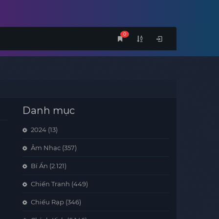
0
Danh mục
2024
(13)
Âm Nhạc
(357)
Bí Ẩn
(2.121)
Chiến Tranh
(449)
Chiếu Rạp
(346)