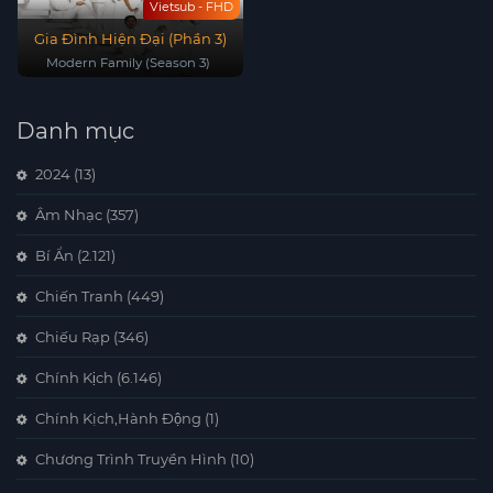
Vietsub - FHD
Gia Đình Hiện Đại (Phần 3)
Modern Family (Season 3)
Danh mục
2024
(13)
Âm Nhạc
(357)
Bí Ẩn
(2.121)
Chiến Tranh
(449)
Chiếu Rạp
(346)
Chính Kịch
(6.146)
Chính Kịch,Hành Động
(1)
Chương Trình Truyền Hình
(10)