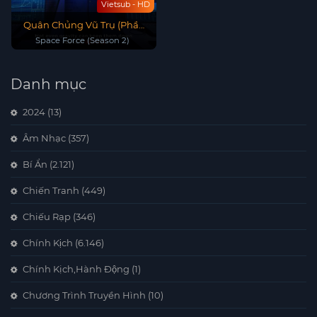
Vietsub - HD
Quân Chủng Vũ Trụ (Phần
2)
Space Force (Season 2)
Danh mục
2024
(13)
Âm Nhạc
(357)
Bí Ẩn
(2.121)
Chiến Tranh
(449)
Chiếu Rạp
(346)
Chính Kịch
(6.146)
Chính Kịch,Hành Động
(1)
Chương Trình Truyền Hình
(10)