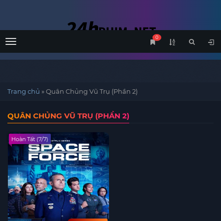
0
Menu
Trang chủ
»
Quân Chủng Vũ Trụ (Phần 2)
QUÂN CHỦNG VŨ TRỤ (PHẦN 2)
Hoàn Tất (7/7)