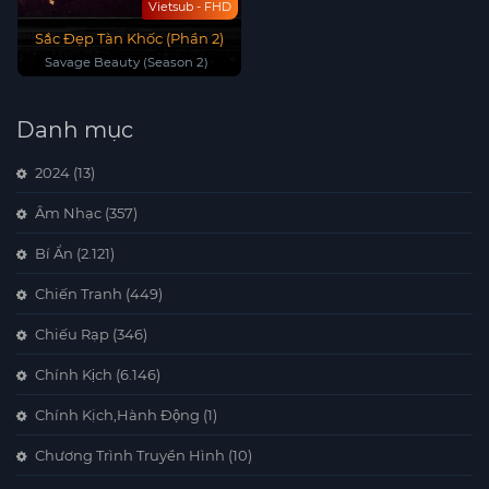
Vietsub - FHD
Sắc Đẹp Tàn Khốc (Phần 2)
Savage Beauty (Season 2)
Danh mục
2024
(13)
Âm Nhạc
(357)
Bí Ẩn
(2.121)
Chiến Tranh
(449)
Chiếu Rạp
(346)
Chính Kịch
(6.146)
Chính Kịch,Hành Động
(1)
Chương Trình Truyền Hình
(10)