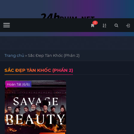
0
Menu
Trang chủ
»
Sắc Đẹp Tàn Khốc (Phần 2)
SẮC ĐẸP TÀN KHỐC (PHẦN 2)
Hoàn Tất (6/6)