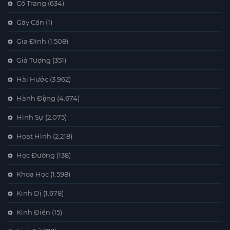
Cổ Trang
(634)
Gây Cấn
(1)
Gia Đình
(1.508)
Giả Tượng
(351)
Hài Hước
(3.962)
Hành Động
(4.674)
Hình Sự
(2.075)
Hoạt Hình
(2.218)
Học Đường
(138)
Khoa Học
(1.598)
Kinh Dị
(1.678)
Kinh Điển
(15)