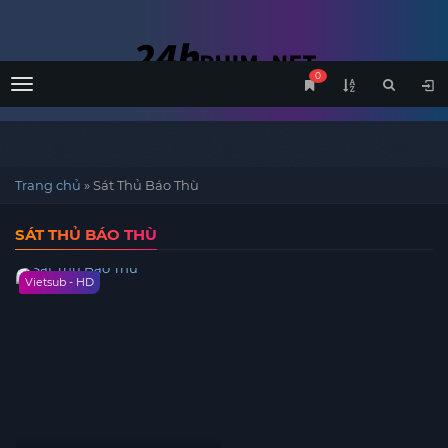
0
Menu
Trang chủ
»
Sát Thủ Báo Thù
SÁT THỦ BÁO THÙ
Vietsub - HD