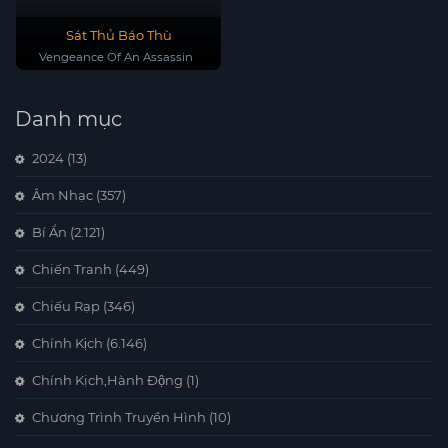
Sát Thủ Báo Thù
Vengeance Of An Assassin
Danh mục
2024
(13)
Âm Nhạc
(357)
Bí Ẩn
(2.121)
Chiến Tranh
(449)
Chiếu Rạp
(346)
Chính Kịch
(6.146)
Chính Kịch,Hành Động
(1)
Chương Trình Truyền Hình
(10)