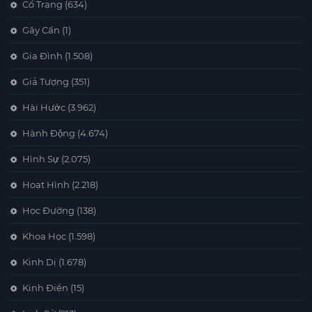
Cổ Trang
(634)
Gây Cấn
(1)
Gia Đình
(1.508)
Giả Tượng
(351)
Hài Hước
(3.962)
Hành Động
(4.674)
Hình Sự
(2.075)
Hoạt Hình
(2.218)
Học Đường
(138)
Khoa Học
(1.598)
Kinh Dị
(1.678)
Kinh Điển
(15)