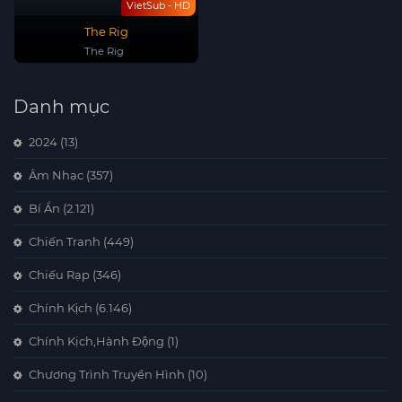
VietSub - HD
The Rig
The Rig
Danh mục
2024
(13)
Âm Nhạc
(357)
Bí Ẩn
(2.121)
Chiến Tranh
(449)
Chiếu Rạp
(346)
Chính Kịch
(6.146)
Chính Kịch,Hành Động
(1)
Chương Trình Truyền Hình
(10)