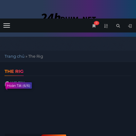
0
Menu
Trang chủ
»
The Rig
THE RIG
Hoàn Tất (6/6)