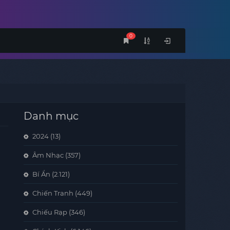
0
Danh mục
2024
(13)
Âm Nhạc
(357)
Bí Ẩn
(2.121)
Chiến Tranh
(449)
Chiếu Rạp
(346)