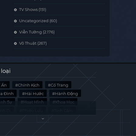
TV Shows
(151)
Uncategorized
(60)
Viễn Tưởng
(2.176)
Võ Thuật
(267)
 loại
í Ẩn
Chính Kịch
Cổ Trang
ia Đình
Hài Hước
Hành Động
̀nh Sự
Hoạt Hình
Khoa Học
inh Dị
Phiêu Lưu
Tình Cảm
i Liệu
Tâm Lý
Viễn Tưởng