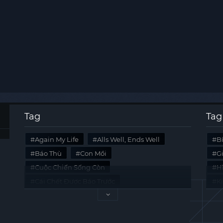
Tag
Tag
Again My Life
Alls Well, Ends Well
B
Báo Thù
Con Mồi
G
Cuộc Chiến Sống Còn
Hi
Cái Chết Được Báo Trước
K
Không Lối Thoát
Last Summer
Tà
Mối Quan Hệ Nguy Hiểm
Quái Vật