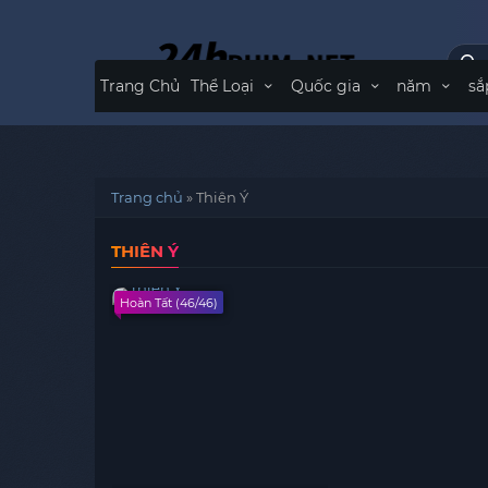
Trang Chủ
Thể Loại
Quốc gia
năm
sắ
Trang chủ
»
Thiên Ý
THIÊN Ý
Hoàn Tất (46/46)