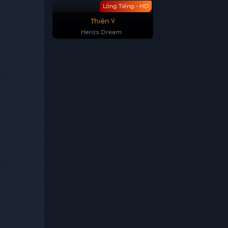
Lồng Tiếng - HD
Thiên Ý
Hero's Dream