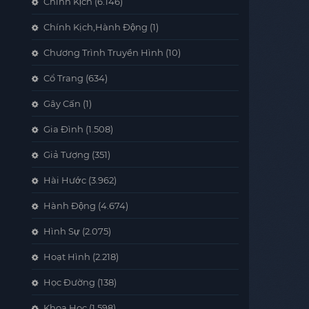
Chính Kịch
(6.146)
Chính Kịch,Hành Động
(1)
Chương Trình Truyền Hình
(10)
Cổ Trang
(634)
Gây Cấn
(1)
Gia Đình
(1.508)
Giả Tượng
(351)
Hài Hước
(3.962)
Hành Động
(4.674)
Hình Sự
(2.075)
Hoạt Hình
(2.218)
Học Đường
(138)
Khoa Học
(1.598)