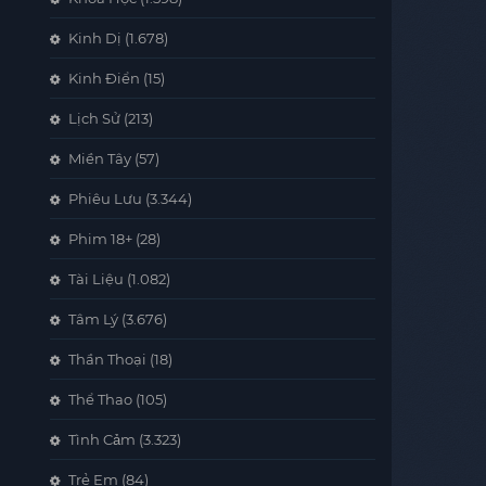
Kinh Dị
(1.678)
Kinh Điển
(15)
Lịch Sử
(213)
Miền Tây
(57)
Phiêu Lưu
(3.344)
Phim 18+
(28)
Tài Liệu
(1.082)
Tâm Lý
(3.676)
Thần Thoại
(18)
Thể Thao
(105)
Tình Cảm
(3.323)
Trẻ Em
(84)