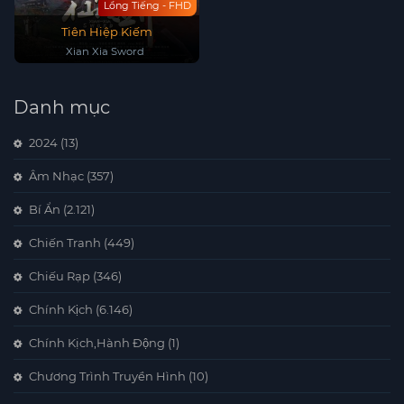
Lồng Tiếng - FHD
Tiên Hiệp Kiếm
Xian Xia Sword
Danh mục
2024
(13)
Âm Nhạc
(357)
Bí Ẩn
(2.121)
Chiến Tranh
(449)
Chiếu Rạp
(346)
Chính Kịch
(6.146)
Chính Kịch,Hành Động
(1)
Chương Trình Truyền Hình
(10)