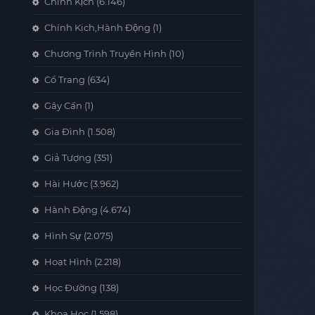
Chính Kịch
(6.146)
Chính Kịch,Hành Động
(1)
Chương Trình Truyền Hình
(10)
Cổ Trang
(634)
Gây Cấn
(1)
Gia Đình
(1.508)
Giả Tượng
(351)
Hài Hước
(3.962)
Hành Động
(4.674)
Hình Sự
(2.075)
Hoạt Hình
(2.218)
Học Đường
(138)
Khoa Học
(1.598)