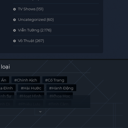
TV Shows
(151)
Uncategorized
(60)
Viễn Tưởng
(2.176)
Võ Thuật
(267)
 loại
í Ẩn
Chính Kịch
Cổ Trang
ia Đình
Hài Hước
Hành Động
̀nh Sự
Hoạt Hình
Khoa Học
inh Dị
Phiêu Lưu
Tình Cảm
i Liệu
Tâm Lý
Viễn Tưởng