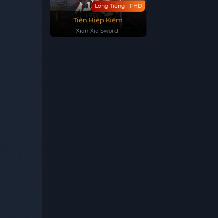
Lồng Tiếng - FHD
Tiên Hiệp Kiếm
Xian Xia Sword