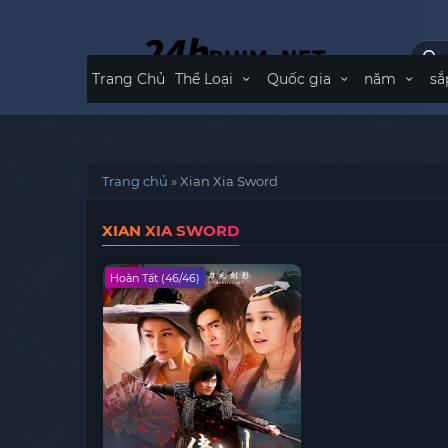
Trang Chủ
Thể Loại
Quốc gia
năm
sắ
Trang chủ
»
Xian Xia Sword
XIAN XIA SWORD
Hoàn Tất (46/46)