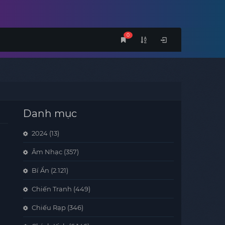
0
Danh mục
2024
(13)
Âm Nhạc
(357)
Bí Ẩn
(2.121)
Chiến Tranh
(449)
Chiếu Rạp
(346)