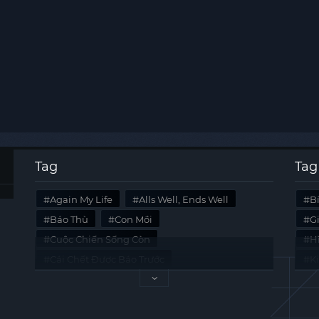
Tag
Tag
Again My Life
Alls Well, Ends Well
B
Báo Thù
Con Mồi
G
Cuộc Chiến Sống Còn
Hi
Cái Chết Được Báo Trước
K
Không Lối Thoát
Last Summer
Tà
Mối Quan Hệ Nguy Hiểm
Quái Vật