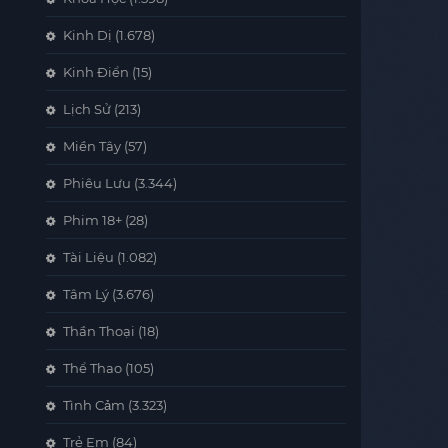
Kinh Dị
(1.678)
Kinh Điển
(15)
Lịch Sử
(213)
Miền Tây
(57)
Phiêu Lưu
(3.344)
Phim 18+
(28)
Tài Liệu
(1.082)
Tâm Lý
(3.676)
Thần Thoại
(18)
Thể Thao
(105)
Tình Cảm
(3.323)
Trẻ Em
(84)