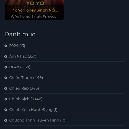
Yo Yo Honey Singh Nổi
Tiếng
Yo Yo Honey Singh: Famous
Danh mục
2024
(13)
Âm Nhạc
(357)
Bí Ẩn
(2.121)
Chiến Tranh
(449)
Chiếu Rạp
(346)
Chính Kịch
(6.146)
Chính Kịch,Hành Động
(1)
Chương Trình Truyền Hình
(10)