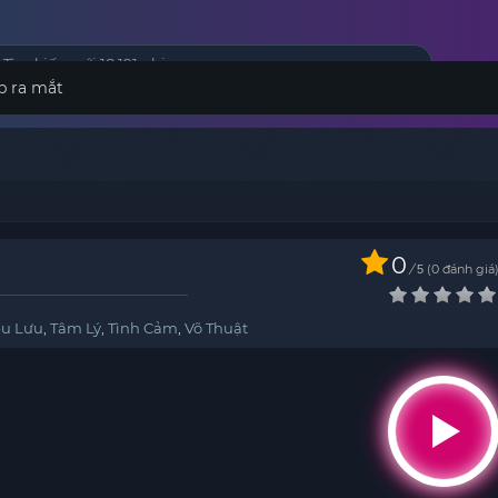
p ra mắt
0
/
0
đánh giá
5
êu Lưu
,
Tâm Lý
,
Tình Cảm
,
Võ Thuật