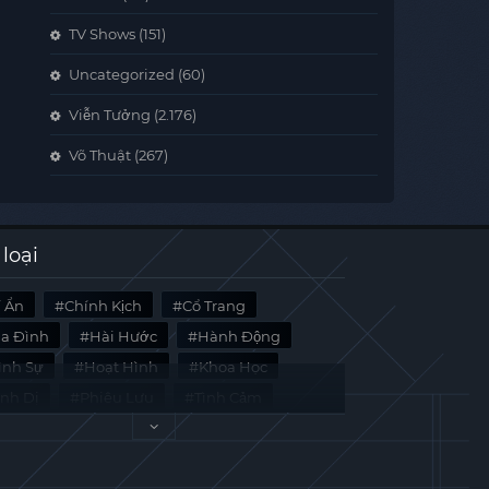
TV Shows
(151)
Uncategorized
(60)
Viễn Tưởng
(2.176)
Võ Thuật
(267)
 loại
í Ẩn
Chính Kịch
Cổ Trang
ia Đình
Hài Hước
Hành Động
̀nh Sự
Hoạt Hình
Khoa Học
inh Dị
Phiêu Lưu
Tình Cảm
i Liệu
Tâm Lý
Viễn Tưởng