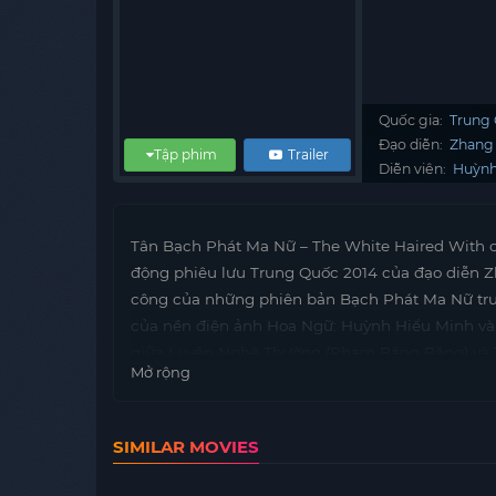
Quốc gia:
Trung
Đạo diễn:
Zhang 
Tập phim
Trailer
Diễn viên:
Huỳnh
Tân Bạch Phát Ma Nữ – The White Haired With o
động phiêu lưu Trung Quốc 2014 của đạo diễn Z
công của những phiên bản Bạch Phát Ma Nữ trước
của nền điện ảnh Hoa Ngữ: Huỳnh Hiểu Minh v
giữa Luyện Nghê Thường (Phạm Băng Băng) và T
Mở rộng
tỏ lòng thành kính tới Hoàng đế, Nhất Hàng đã 
Nhất Hàng đã bị các sư phụ phản đối mối quan 
ông nội Nhất Hàng. Nghê Thường phải nhận cú sốc
SIMILAR MOVIES
mái tóc của Nghê Thường bạc trắng chỉ sau 1 đ