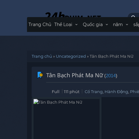
Trang Chủ
Thể Loại
Quốc gia
năm
sắ
Trang chủ
»
Uncategorized
»
Tân Bạch Phát Ma Nữ
Tân Bạch Phát Ma Nữ
(
2014
)
Full
111 phút
Cổ Trang
,
Hành Động
,
Phi