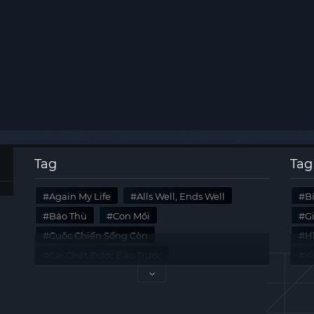
Tag
Tag
Again My Life
Alls Well, Ends Well
B
Báo Thù
Con Mồi
G
Cuộc Chiến Sống Còn
Hi
Cái Chết Được Báo Trước
K
Không Lối Thoát
Last Summer
Tà
Mối Quan Hệ Nguy Hiểm
Quái Vật