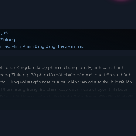
 Quốc
Zhiliang
 Hiểu Minh
Phạm Băng Băng
Triệu Văn Trác
f Lunar Kingdom là bộ phim cổ trang tâm lý, tình cảm, hành
hang Zhiliang. Bộ phim là một phiên bản mới dựa trên sự thành
. Cùng với sự góp mặt của hai diễn viên có sức thu hút rất lớn
à Phạm Băng Băng. Bộ phim xoay quanh câu chuyện tình buồn
rác Nhất Hàng (Huỳnh Hiểu Minh). Trên đường đến Bắc Kinh để
gặp và yêu một phụ nữ xinh đẹp tên Nghê Thường. Tuy nhiên,
hệ này bởi Nghê Thường bị nghi ngờ chính là người đã ám sát
 khi biết tin Nhất Hàng đã bội ước và cưới vợ. Trước sự thật đó,
êm.