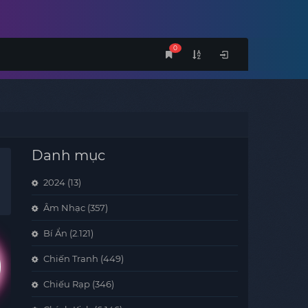
0
Danh mục
2024
(13)
Âm Nhạc
(357)
Bí Ẩn
(2.121)
Chiến Tranh
(449)
Chiếu Rạp
(346)