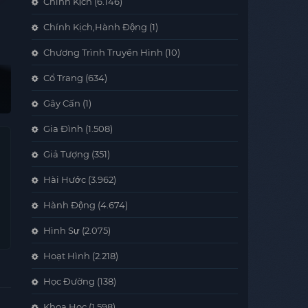
Chính Kịch
(6.146)
Chính Kịch,Hành Động
(1)
Chương Trình Truyền Hình
(10)
Cổ Trang
(634)
Gây Cấn
(1)
Gia Đình
(1.508)
Giả Tượng
(351)
Hài Hước
(3.962)
Hành Động
(4.674)
Hình Sự
(2.075)
Hoạt Hình
(2.218)
Học Đường
(138)
Khoa Học
(1.598)