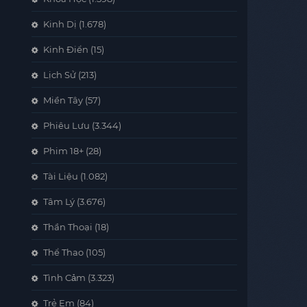
Kinh Dị
(1.678)
Kinh Điển
(15)
Lịch Sử
(213)
Miền Tây
(57)
Phiêu Lưu
(3.344)
Phim 18+
(28)
Tài Liệu
(1.082)
Tâm Lý
(3.676)
Thần Thoại
(18)
Thể Thao
(105)
Tình Cảm
(3.323)
Trẻ Em
(84)