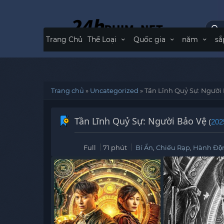
Trang Chủ
Thể Loại
Quốc gia
năm
sắ
Trang chủ
»
Uncategorized
»
Tần Lĩnh Quỷ Sự: Người
Tần Lĩnh Quỷ Sự: Người Bảo Vệ
(
202
Full
71 phút
Bí Ẩn
,
Chiếu Rạp
,
Hành Đô