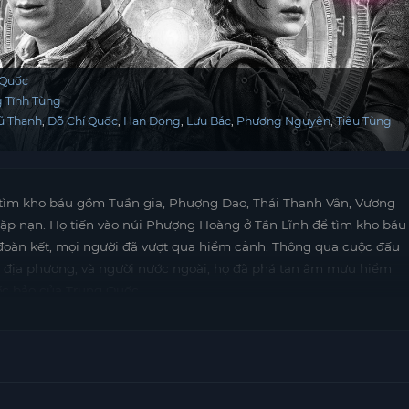
 Quốc
 Tĩnh Tùng
ũ Thanh
Đỗ Chí Quốc
Han Dong
Lưu Bác
Phương Nguyên
Tiêu Tùng
 tìm kho báu gồm Tuần gia, Phượng Dao, Thái Thanh Vân, Vương
ặp nạn. Họ tiến vào núi Phượng Hoàng ở Tần Lĩnh để tìm kho báu
 đoàn kết, mọi người đã vượt qua hiểm cảnh. Thông qua cuộc đấu
ú địa phương, và người nước ngoài, họ đã phá tan âm mưu hiểm
c bảo của Trung Quốc.