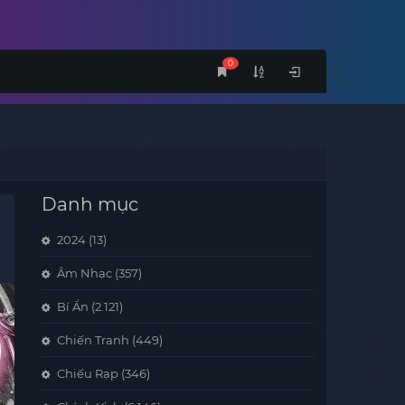
0
Danh mục
2024
(13)
Âm Nhạc
(357)
Bí Ẩn
(2.121)
Chiến Tranh
(449)
Chiếu Rạp
(346)