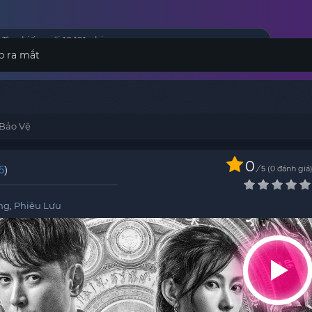
p ra mắt
 Bảo Vệ
0
5
)
/
0
đánh giá
5
̣ng
,
Phiêu Lưu