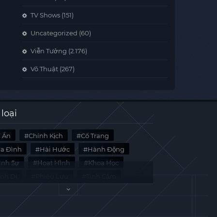
TV Shows
(151)
Uncategorized
(60)
Viễn Tưởng
(2.176)
Võ Thuật
(267)
 loại
í Ẩn
Chính Kịch
Cổ Trang
ia Đình
Hài Hước
Hành Động
̀nh Sự
Hoạt Hình
Khoa Học
inh Dị
Phiêu Lưu
Tình Cảm
i Liệu
Tâm Lý
Viễn Tưởng