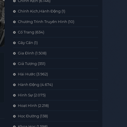
Chính Kịch
(6.146)
Chính Kịch,Hành Động
(1)
Chương Trình Truyền Hình
(10)
Cổ Trang
(634)
Gây Cấn
(1)
Gia Đình
(1.508)
Giả Tượng
(351)
Hài Hước
(3.962)
Hành Động
(4.674)
Hình Sự
(2.075)
Hoạt Hình
(2.218)
Học Đường
(138)
Khoa Học
(1.598)