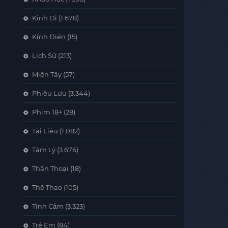
Kinh Dị
(1.678)
Kinh Điển
(15)
Lịch Sử
(213)
Miền Tây
(57)
Phiêu Lưu
(3.344)
Phim 18+
(28)
Tài Liệu
(1.082)
Tâm Lý
(3.676)
Thần Thoại
(18)
Thể Thao
(105)
Tình Cảm
(3.323)
Trẻ Em
(84)