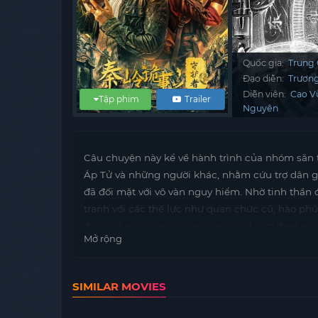
Quốc gia:
Trung
Đạo diễn:
Trương
Diễn viên:
Cao V
Tập phim
Trailer
Nguyên
Câu chuyện này kể về hành trình của nhóm săn
Áp Tử và những người khác, nhằm cứu trợ dân g
đã đối mặt với vô vàn nguy hiểm. Nhờ tinh thần
tranh với các thế lực như quan chức cũ, hào ph
độc của người nước ngoài muốn chiếm đoạt quố
Mở rộng
SIMILAR MOVIES