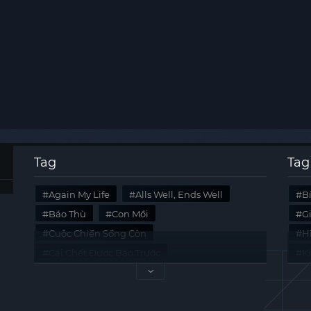
Tag
Tag
Again My Life
Alls Well, Ends Well
B
Báo Thù
Con Mồi
G
Cuộc Chiến Sống Còn
Hi
Cái Chết Được Báo Trước
K
Không Lối Thoát
Last Summer
Tà
Mối Quan Hệ Nguy Hiểm
Quái Vật