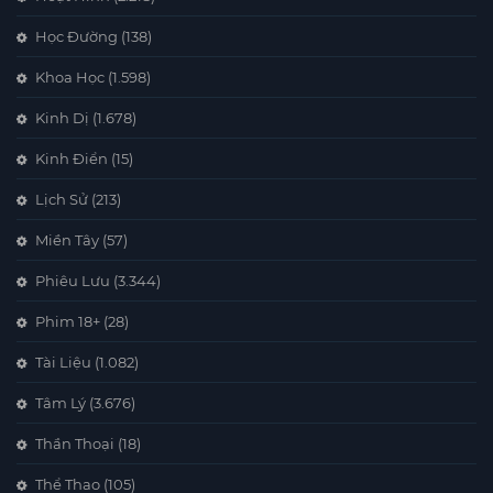
Học Đường
(138)
Khoa Học
(1.598)
Kinh Dị
(1.678)
Kinh Điển
(15)
Lịch Sử
(213)
Miền Tây
(57)
Phiêu Lưu
(3.344)
Phim 18+
(28)
Tài Liệu
(1.082)
Tâm Lý
(3.676)
Thần Thoại
(18)
Thể Thao
(105)