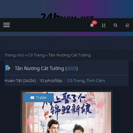
0
Menu
Trang chủ
»
Cổ Trang
»
Tân Nương Cát Tường
Tân Nương Cát Tường
(
2022
)
Hoàn Tất (24/24)
10 phút/tập
Cổ Trang
,
Tình Cảm
Trailer