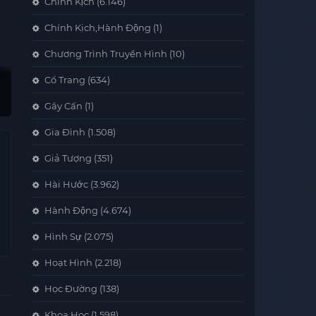
Chính Kịch
(6.146)
Chính Kịch,Hành Động
(1)
Chương Trình Truyền Hình
(10)
Cổ Trang
(634)
Gây Cấn
(1)
Gia Đình
(1.508)
Giả Tượng
(351)
Hài Hước
(3.962)
Hành Động
(4.674)
Hình Sự
(2.075)
Hoạt Hình
(2.218)
Học Đường
(138)
Khoa Học
(1.598)