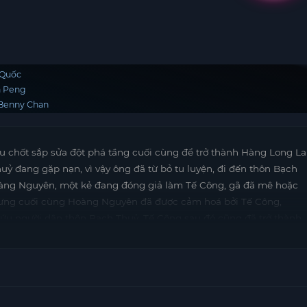
 Quốc
a Peng
Benny Chan
u chốt sắp sửa đột phá tầng cuối cùng để trở thành Hàng Long La
ỷ đang gặp nạn, vì vậy ông đã từ bỏ tu luyện, đi đến thôn Bạch
Hoàng Nguyên, một kẻ đang đóng giả làm Tế Công, gã đã mê hoặc
hưng cuối cùng Hoàng Nguyên đã được cảm hoá bởi Tế Công,
cứu người dân thôn Bạch Thuỷ. Tế Công sau đó cũng đã trở thành