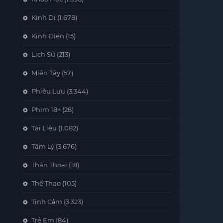
Kinh Dị
(1.678)
Kinh Điển
(15)
Lịch Sử
(213)
Miền Tây
(57)
Phiêu Lưu
(3.344)
Phim 18+
(28)
Tài Liệu
(1.082)
Tâm Lý
(3.676)
Thần Thoại
(18)
Thể Thao
(105)
Tình Cảm
(3.323)
Trẻ Em
(84)