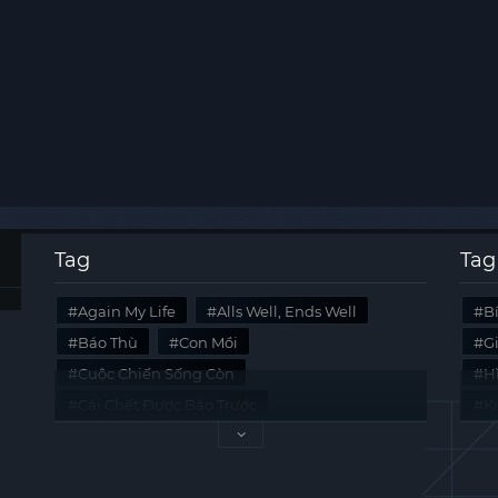
Tag
Tag
Again My Life
Alls Well, Ends Well
B
Báo Thù
Con Mồi
G
Cuộc Chiến Sống Còn
Hi
Cái Chết Được Báo Trước
K
Không Lối Thoát
Last Summer
Tà
Mối Quan Hệ Nguy Hiểm
Quái Vật