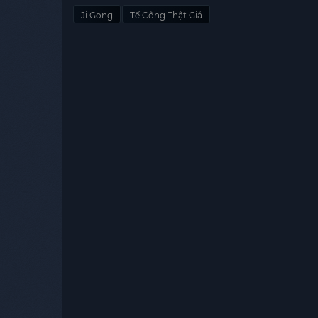
Ji Gong
Tế Công Thật Giả