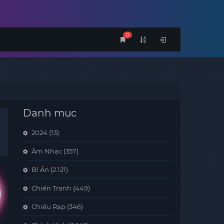
0
Danh mục
2024
(13)
Âm Nhạc
(357)
Bí Ẩn
(2.121)
Chiến Tranh
(449)
Chiếu Rạp
(346)