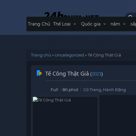
Trang Chủ
Thể Loại
Quốc gia
năm
sắ
Trang chủ
»
Uncategorized
»
Tế Công Thật Giả
Tế Công Thật Giả
(
2023
)
Full
80 phút
Cổ Trang
,
Hành Động