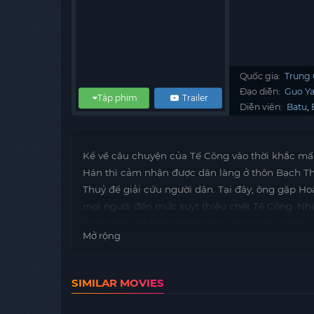
Quốc gia:
Trung
Đạo diễn:
Guo Y
Tập phim
Trailer
Diễn viên:
Batu
Kể về câu chuyện của Tế Công vào thời khắc mấ
Hán thì cảm nhận được dân làng ở thôn Bạch Thu
Thuỷ để giải cứu người dân. Tại đây, ông gặp 
mọi người đến mức suýt thiêu chết Tế Công. N
cùng giúp Tế Công hàng phục yêu quái và giải 
Mở rộng
Hàng Long La Hán.
SIMILAR MOVIES