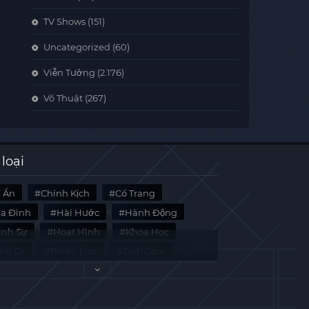
TV Shows
(151)
Uncategorized
(60)
Viễn Tưởng
(2.176)
Võ Thuật
(267)
 loại
í Ẩn
Chính Kịch
Cổ Trang
ia Đình
Hài Hước
Hành Động
̀nh Sự
Hoạt Hình
Khoa Học
inh Dị
Phiêu Lưu
Tình Cảm
i Liệu
Tâm Lý
Viễn Tưởng