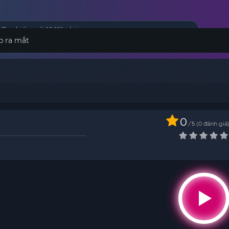
p ra mắt
0
/
0
đánh giá
5