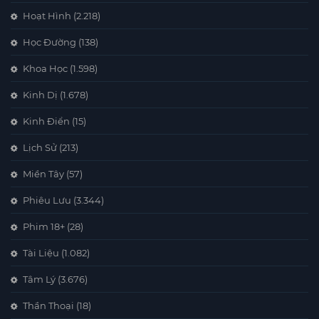
Hoạt Hình
(2.218)
Học Đường
(138)
Khoa Học
(1.598)
Kinh Dị
(1.678)
Kinh Điển
(15)
Lịch Sử
(213)
Miền Tây
(57)
Phiêu Lưu
(3.344)
Phim 18+
(28)
Tài Liệu
(1.082)
Tâm Lý
(3.676)
Thần Thoại
(18)