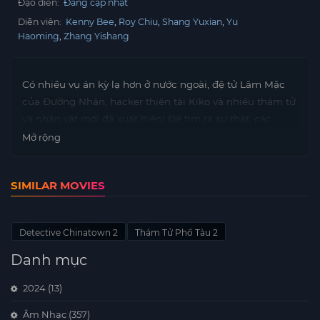
Đạo diễn:
Đang cập nhật
Diễn viên:
Kenny Bee
Roy Chiu
Shang Yuxian
Yu
Haoming
Zhang Yishang
Có nhiều vụ án kỳ lạ hơn ở nước ngoài, đệ tử Lâm Mặc
của Đường Nhân, hacker thiên tài Kiko và nhiều thám tử
và nhân vật mới đã xuất hiện! Để tìm ra sự thật, các
thám tử cũ tập hợp lại để làm rung chuyển tình hình ở
Mở rộng
khu phố Tàu! Phong cách hài hước của câu chuyện hồi
hộp có hàm ý sâu sắc, thể hiện một xu hướng mới trong
SIMILAR MOVIES
điều tra vụ án.
Detective Chinatown 2
Thám Tử Phố Tàu 2
Danh mục
2024
(13)
Âm Nhạc
(357)