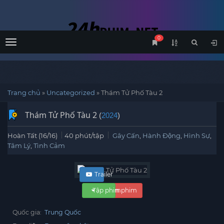
0
Menu
Trang chủ
»
Uncategorized
»
Thám Tử Phố Tàu 2
Thám Tử Phố Tàu 2
(
2024
)
Hoàn Tất (16/16)
40 phút/tập
Gây Cấn
,
Hành Động
,
Hình Sự
,
Tâm Lý
,
Tình Cảm
Trailer
Tập phim
Xem phim
Quốc gia:
Trung Quốc