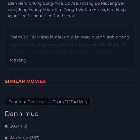
Diễn viên:
Chung Sung-hwa
Go Ara
Hwang Bo Ra
Jang Se-
won
Jung Young-hoon
Kim Dong-hwi
Kim Ha-na
Kim Sung-
kyun
Lee Je-hoon
Lee Jun-hyeok
Thám Tử Tài Năng là câu chuyện xoay quanh anh chàng
thám tử tài năng trong bối cảnh thập niên 90. Hong Gil
Dong có trí nhớ phi thường và tính cách độc đáo. Anh
làm việc như một thám tử tư độc lập với khả năng phá
Mở rộng
án thành công 100%. Trong khi theo dấu đối tượng, tình
cờ Hong Gil Dong lại vướng vào một vụ án nghiêm trọng.
SIMILAR MOVIES
Phantom Detective
Thám Tử Tài Năng
Danh mục
2024
(13)
Âm Nhạc
(357)