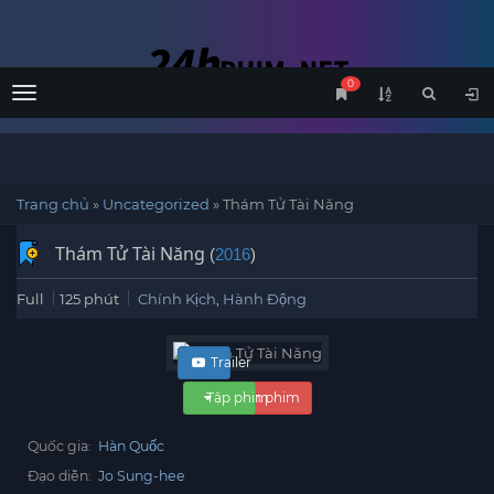
0
Menu
Trang chủ
»
Uncategorized
»
Thám Tử Tài Năng
Thám Tử Tài Năng
(
2016
)
Full
125 phút
Chính Kịch
,
Hành Động
Trailer
Tập phim
Xem phim
Quốc gia:
Hàn Quốc
Đạo diễn:
Jo Sung-hee