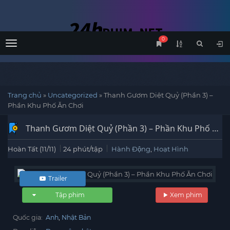
0
Menu
Trang chủ
»
Uncategorized
»
Thanh Gươm Diệt Quỷ (Phần 3) –
Phần Khu Phố Ăn Chơi
Thanh Gươm Diệt Quỷ (Phần 3) – Phần Khu Phố Ăn
Chơi
(
2021
)
Hoàn Tất (11/11)
24 phút/tập
Hành Động
,
Hoạt Hình
Trailer
Tập phim
Xem phim
Quốc gia:
Anh
Nhật Bản