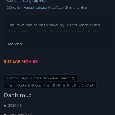
Đạo diễn:
Đang cập nhật
Diễn viên:
Hanae Natsuki
Kito Akari
Shimono Hiro
Tanjiro và bạn bè nhập hội cùng Trụ cột Tengen Uzui
trong nhiệm vụ mới tại phố ăn chơi lấp lánh vào ban
đêm, cũng là nơi ác quỷ trú ngụ.
Mở rộng
SIMILAR MOVIES
Demon Slayer: Kimetsu No Yaiba (Season 3)
Thanh Gươm Diệt Quỷ (Phần 3) - Phần Khu Phố Ăn Chơi
Danh mục
2024
(13)
Âm Nhạc
(357)