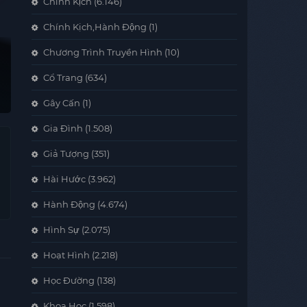
Chính Kịch
(6.146)
Chính Kịch,Hành Động
(1)
Chương Trình Truyền Hình
(10)
Cổ Trang
(634)
Gây Cấn
(1)
Gia Đình
(1.508)
Giả Tượng
(351)
Hài Hước
(3.962)
Hành Động
(4.674)
Hình Sự
(2.075)
Hoạt Hình
(2.218)
Học Đường
(138)
Khoa Học
(1.598)