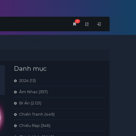
0
Danh mục
2024
(13)
Âm Nhạc
(357)
Bí Ẩn
(2.121)
Chiến Tranh
(449)
Chiếu Rạp
(346)