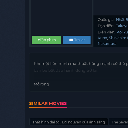
Quốc gia:
Nhật 
Đạo diễn:
Takay
Diễn viên:
Aoi Yu
Kuno
Shinichiro
Tập phim
Trailer
Nakamura
Khi một liên minh ma thuật hùng mạnh có thể ph
bạn bè bắt đầu hành động trở lại.
Mở rộng
SIMILAR MOVIES
Thất hình đại tội: Lời nguyền của ánh sáng
The Seven