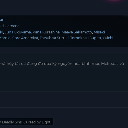
Bản
uki Hamana
ki
Jun Fukuyama
Kana Kurashina
Maaya Sakamoto
Misaki
 Kamio
Sora Amamiya
Tatsuhisa Suzuki
Tomokazu Sugita
Yuichi
á hủy tất cả đang đe dọa kỷ nguyên hòa bình mới, Meliodas và
 Deadly Sins: Cursed by Light