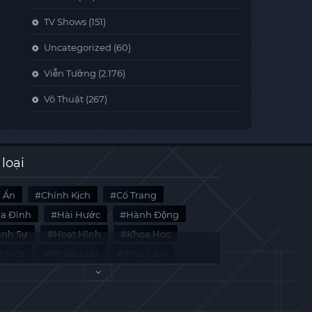
TV Shows
(151)
Uncategorized
(60)
Viễn Tưởng
(2.176)
Võ Thuật
(267)
 loại
í Ẩn
Chính Kịch
Cổ Trang
ia Đình
Hài Hước
Hành Động
̀nh Sự
Hoạt Hình
Khoa Học
inh Dị
Phiêu Lưu
Tình Cảm
i Liệu
Tâm Lý
Viễn Tưởng