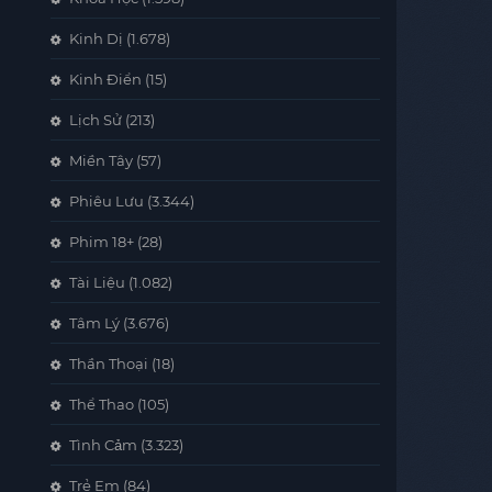
Kinh Dị
(1.678)
Kinh Điển
(15)
Lịch Sử
(213)
Miền Tây
(57)
Phiêu Lưu
(3.344)
Phim 18+
(28)
Tài Liệu
(1.082)
Tâm Lý
(3.676)
Thần Thoại
(18)
Thể Thao
(105)
Tình Cảm
(3.323)
Trẻ Em
(84)