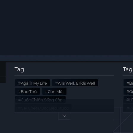
Tag
Tag
Again My Life
Alls Well, Ends Well
B
Báo Thù
Con Mồi
G
Cuộc Chiến Sống Còn
Hi
Cái Chết Được Báo Trước
K
Không Lối Thoát
Last Summer
Tà
Mối Quan Hệ Nguy Hiểm
Quái Vật