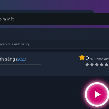
p ra mắt
guyền của ánh sáng
0
ánh sáng
(
2021
)
/
0
đánh giá
5