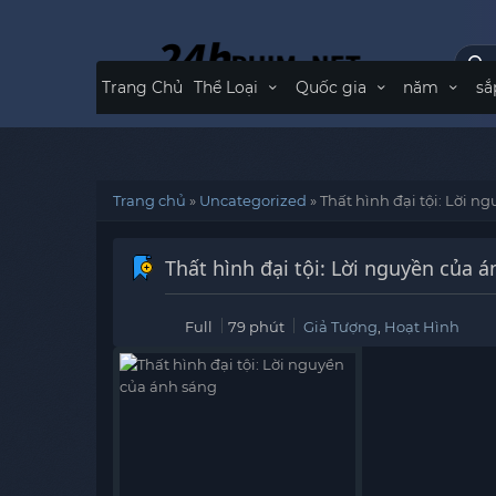
Trang Chủ
Thể Loại
Quốc gia
năm
sắ
Trang chủ
»
Uncategorized
»
Thất hình đại tội: Lời n
Thất hình đại tội: Lời nguyền của 
Full
79 phút
Giả Tượng
,
Hoạt Hình