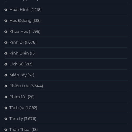
Hoạt Hình
(2.218)
Học Đường
(138)
Khoa Học
(1.598)
Kinh Dị
(1.678)
Kinh Điển
(15)
Lịch Sử
(213)
Miền Tây
(57)
Phiêu Lưu
(3.344)
Phim 18+
(28)
Tài Liệu
(1.082)
Tâm Lý
(3.676)
Thần Thoại
(18)