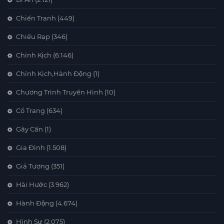
chiến loạn thì nhiều, trong thiên hạ ai có thể ngồi yên
Chiến Tranh
(449)
mà hưởng lạc?
Chiếu Rạp
(346)
Chính Kịch
(6.146)
Chính Kịch,Hành Động
(1)
Chương Trình Truyền Hình
(10)
Cổ Trang
(634)
Gây Cấn
(1)
Gia Đình
(1.508)
Giả Tượng
(351)
Hài Hước
(3.962)
Hành Động
(4.674)
Hình Sự
(2.075)