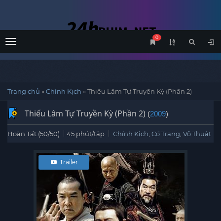
0
Menu
Trang chủ
»
Chính Kịch
»
Thiếu Lâm Tự Truyền Kỳ (Phần 2)
Thiếu Lâm Tự Truyền Kỳ (Phần 2)
(
2009
)
Hoàn Tất (50/50)
45 phút/tập
Chính Kịch
,
Cổ Trang
,
Võ Thuật
Trailer