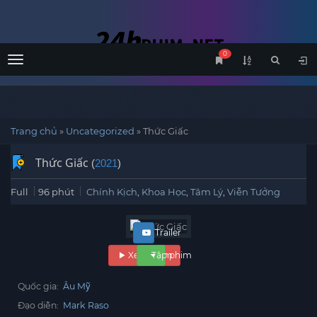
0
Menu
Trang chủ
»
Uncategorized
»
Thức Giấc
Thức Giấc
(
2021
)
Full
96 phút
Chính Kịch
,
Khoa Học
,
Tâm Lý
,
Viễn Tưởng
Trailer
Xem phim
Tập phim
Quốc gia:
Âu Mỹ
Đạo diễn:
Mark Raso