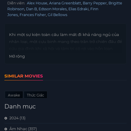
Diễn viên:
Alex House
Ariana Greenblatt
Barry Pepper
Brigitte
Robinson
Dan B
Edsson Morales
Elias Edraki
Finn
Jones
Frances Fisher
Gil Bellows
Khi một sự kiện toàn cầu làm mất đi khả năng ngủ của
nhân loại, một cựu binh mang theo trăn trở chiến đấu để
cứu gia đình khi xã hội và tâm trí cô rơi vào hỗn loạn.
Mở rộng
SIMILAR MOVIES
Awake
Thức Giấc
Danh mục
2024
(13)
Âm Nhạc
(357)