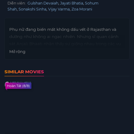
Diễn viên:
Gulshan Devaiah
Jayati Bhatia
Sohum
Shah
Sonakshi Sinha
Vijay Varma
Zoa Morani
Phụ nữ đang biến mất không dấu vết ở Rajasthan và
dường như không ai ngạc nhiên. Nhưng sĩ quan cảnh
sát Anjali Bhaati nhận thấy sự giống nhau trong các vụ
án: những cuộc điện thoại kéo dài hàng đêm và một
Mở rộng
người bạn trai mà không ai trong khu phố từng gặp.
SIMILAR MOVIES
Hoàn Tất (8/8)