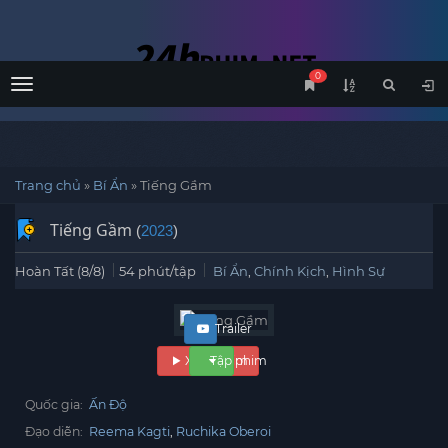
0
Menu
Trang chủ
»
Bí Ẩn
»
Tiếng Gầm
Tiếng Gầm
(
2023
)
Hoàn Tất (8/8)
54 phút/tập
Bí Ẩn
,
Chính Kịch
,
Hình Sự
Trailer
Xem phim
Tập phim
Quốc gia:
Ấn Độ
Đạo diễn:
Reema Kagti
Ruchika Oberoi