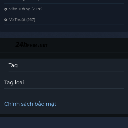
Viễn Tưởng
(2.176)
Võ Thuật
(267)
Tag
Tag loại
Chính sách bảo mật
©
24hphim All Rights Reserved
24hphim