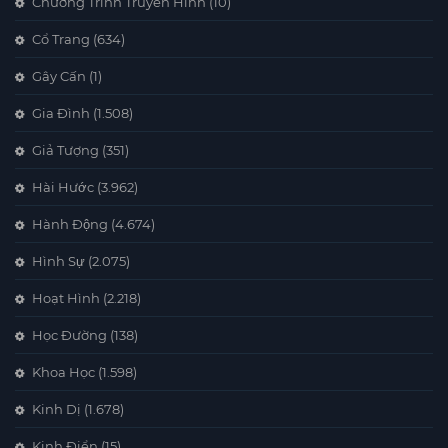
Chương Trình Truyền Hình
(10)
Cổ Trang
(634)
Gây Cấn
(1)
Gia Đình
(1.508)
Giả Tượng
(351)
Hài Hước
(3.962)
Hành Động
(4.674)
Hình Sự
(2.075)
Hoạt Hình
(2.218)
Học Đường
(138)
Khoa Học
(1.598)
Kinh Dị
(1.678)
Kinh Điển
(15)