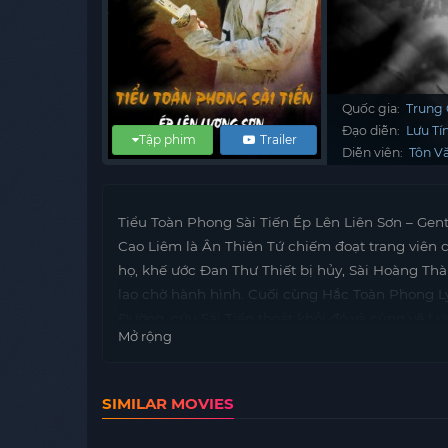
Quốc gia:
Trung
Đạo diễn:
Lưu Tí
Tập phim
Trailer
Diễn viên:
Tôn V
Tiểu Toàn Phong Sài Tiến Ép Lên Liên Sơn – Gen
Cao Liêm là Ân Thiên Tứ chiếm đoạt trang viên 
họ, khế ước Đan Thư Thiết bị hủy, Sài Hoàng Thà
lao chờ hành hình. Cuối cùng Hắc Toàn Phong 
Đường, cứu Sài Tiến thoát khỏi đó và cùng về Lư
Mở rộng
SIMILAR MOVIES