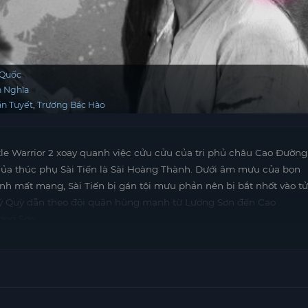
 Quốc
n Nghĩa
ăn Tuyết
Trương Bác Hào
tle Warrior 2 xoay quanh việc cửu cửu của tri phủ châu Cao Đường
của thúc phụ Sài Tiến là Sài Hoàng Thành. Dưới âm mưu của bọn
nh mất mạng, Sài Tiến bị gán tội mưu phản nên bị bắt nhốt vào tử
Lý Quỳ dẫn theo đội quân hùng mạnh từ Lương Sơn đến Cao
ơng Sơn.