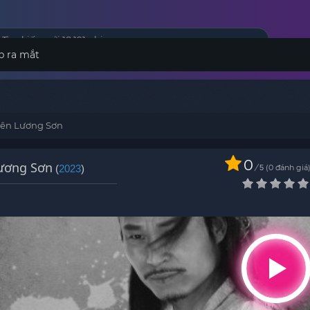
p ra mắt
 Lên Lương Sơn
0
Lương Sơn
(
2023
)
/
0
đánh giá
5