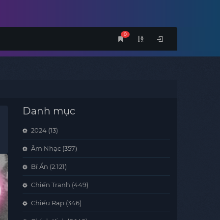
0
Danh mục
2024
(13)
Âm Nhạc
(357)
Bí Ẩn
(2.121)
Chiến Tranh
(449)
Chiếu Rạp
(346)