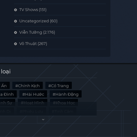
TV Shows
(151)
Uncategorized
(60)
Viễn Tưởng
(2.176)
Võ Thuật
(267)
 loại
í Ẩn
Chính Kịch
Cổ Trang
ia Đình
Hài Hước
Hành Động
̀nh Sự
Hoạt Hình
Khoa Học
inh Dị
Phiêu Lưu
Tình Cảm
i Liệu
Tâm Lý
Viễn Tưởng