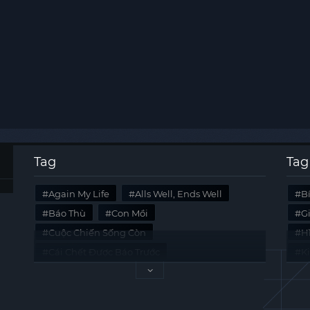
Tag
Tag
Again My Life
Alls Well, Ends Well
B
Báo Thù
Con Mồi
G
Cuộc Chiến Sống Còn
Hi
Cái Chết Được Báo Trước
K
Không Lối Thoát
Last Summer
Tà
Mối Quan Hệ Nguy Hiểm
Quái Vật