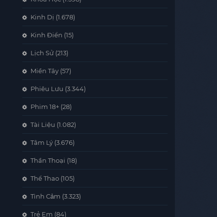
Kinh Dị
(1.678)
Kinh Điển
(15)
Lịch Sử
(213)
Miền Tây
(57)
Phiêu Lưu
(3.344)
Phim 18+
(28)
Tài Liệu
(1.082)
Tâm Lý
(3.676)
Thần Thoại
(18)
Thể Thao
(105)
Tình Cảm
(3.323)
Trẻ Em
(84)