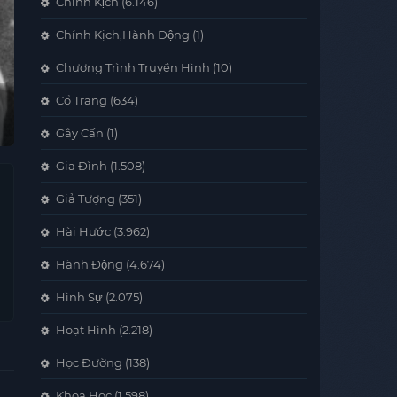
Chính Kịch
(6.146)
Chính Kịch,Hành Động
(1)
Chương Trình Truyền Hình
(10)
Cổ Trang
(634)
Gây Cấn
(1)
Gia Đình
(1.508)
Giả Tượng
(351)
Hài Hước
(3.962)
Hành Động
(4.674)
Hình Sự
(2.075)
Hoạt Hình
(2.218)
Học Đường
(138)
Khoa Học
(1.598)