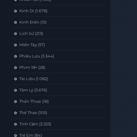
Kinh Dị
(1.678)
Kinh Điển
(15)
Lịch Sử
(213)
Miền Tây
(57)
Phiêu Lưu
(3.344)
Phim 18+
(28)
Tài Liệu
(1.082)
Tâm Lý
(3.676)
Thần Thoại
(18)
Thể Thao
(105)
Tình Cảm
(3.323)
Trẻ Em
(84)