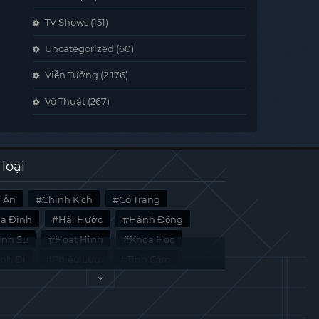
TV Shows
(151)
Uncategorized
(60)
Viễn Tưởng
(2.176)
Võ Thuật
(267)
 loại
í Ẩn
Chính Kịch
Cổ Trang
ia Đình
Hài Hước
Hành Động
̀nh Sự
Hoạt Hình
Khoa Học
inh Dị
Phiêu Lưu
Tình Cảm
i Liệu
Tâm Lý
Viễn Tưởng