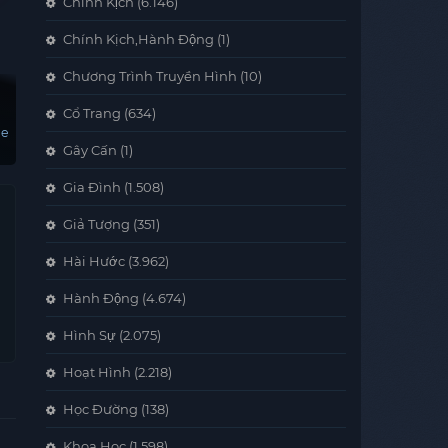
Chính Kịch
(6.146)
Chính Kịch,Hành Động
(1)
Chương Trình Truyền Hình
(10)
Cổ Trang
(634)
ee
Gây Cấn
(1)
Gia Đình
(1.508)
Giả Tượng
(351)
Hài Hước
(3.962)
Hành Động
(4.674)
Hình Sự
(2.075)
Hoạt Hình
(2.218)
Học Đường
(138)
Khoa Học
(1.598)