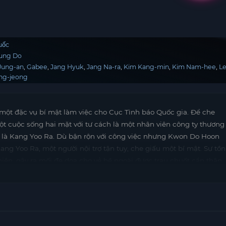
uốc
Jung Do
Jung-an
Gabee
Jang Hyuk
Jang Na-ra
Kim Kang-min
Kim Nam-hee
L
ng-jeong
 một đặc vụ bí mật làm việc cho Cục Tình báo Quốc gia. Để che
ột cuộc sống hai mặt với tư cách là một nhân viên công ty thương
h là Kang Yoo Ra. Dù bận rộn với công việc nhưng Kwon Do Hoon
ang Yoo Ra, một người nội trợ tận tụy, che giấu một bí mật. Sự tồn
 hiện, gây ra mối đe dọa cho vẻ bề ngoài được trau chuốt cẩn thận