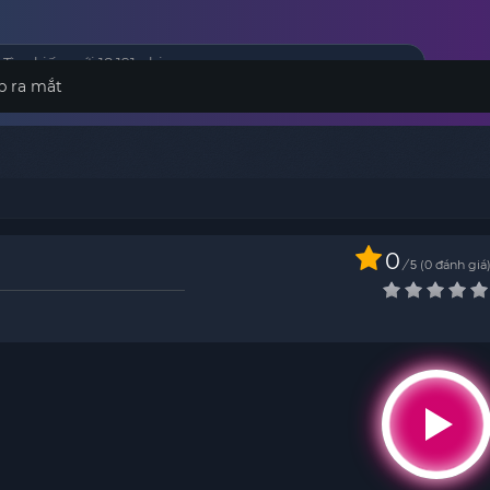
p ra mắt
0
/
0
đánh giá
5