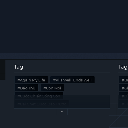
Tag
Tag
Again My Life
Alls Well, Ends Well
B
Báo Thù
Con Mồi
G
Cuộc Chiến Sống Còn
Hi
Cái Chết Được Báo Trước
K
Không Lối Thoát
Last Summer
Tà
Mối Quan Hệ Nguy Hiểm
Quái Vật