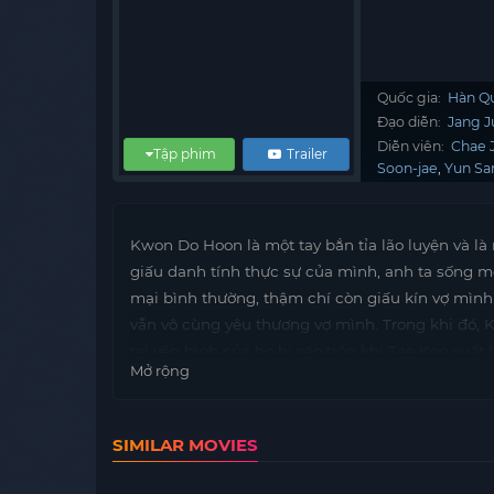
Quốc gia:
Hàn Q
Đạo diễn:
Jang 
Diễn viên:
Chae 
Tập phim
Trailer
Soon-jae
Yun Sa
Kwon Do Hoon là một tay bắn tỉa lão luyện và là
giấu danh tính thực sự của mình, anh ta sống m
mại bình thường, thậm chí còn giấu kín vợ mìn
vẫn vô cùng yêu thương vợ mình. Trong khi đó, K
tại yên bình của họ bị xáo trộn khi Tae Koo xuất
Mở rộng
của họ.
SIMILAR MOVIES