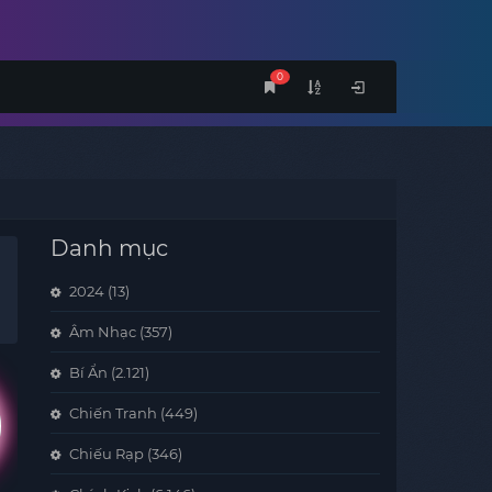
0
Danh mục
2024
(13)
Âm Nhạc
(357)
Bí Ẩn
(2.121)
Chiến Tranh
(449)
Chiếu Rạp
(346)