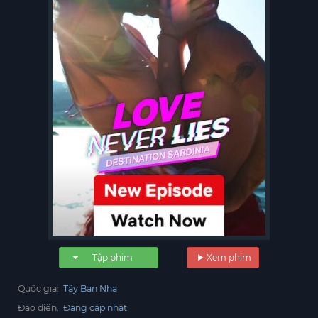
Tập phim
Xem phim
Quốc gia:
Tây Ban Nha
Đạo diễn:
Đang cập nhật