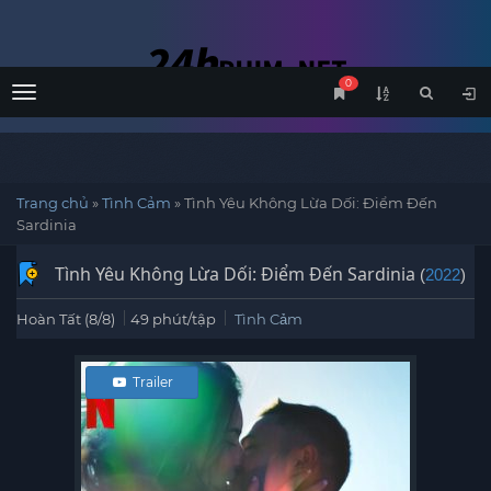
0
Menu
Trang chủ
»
Tình Cảm
»
Tình Yêu Không Lừa Dối: Điểm Đến
Sardinia
Tình Yêu Không Lừa Dối: Điểm Đến Sardinia
(
2022
)
Hoàn Tất (8/8)
49 phút/tập
Tình Cảm
Trailer