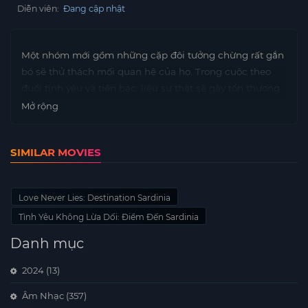
Diễn viên:
Đang cập nhật
Một nhóm mới gồm những cặp đôi tưởng chừng rất gắn
bó sẽ thử thách mối quan hệ của họ. Trong cuộc theo
đuổi tình yêu và tiền bạc, liệu sự thật sẽ gây tổn thương
hay giúp chữa lành?
Mở rộng
SIMILAR MOVIES
Love Never Lies: Destination Sardinia
Tình Yêu Không Lừa Dối: Điểm Đến Sardinia
Danh mục
2024
(13)
Âm Nhạc
(357)