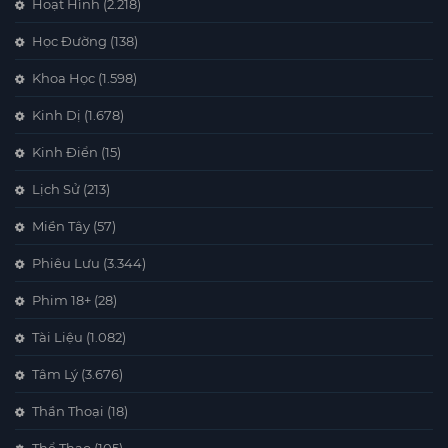
Hoạt Hình
(2.218)
Học Đường
(138)
Khoa Học
(1.598)
Kinh Dị
(1.678)
Kinh Điển
(15)
Lịch Sử
(213)
Miền Tây
(57)
Phiêu Lưu
(3.344)
Phim 18+
(28)
Tài Liệu
(1.082)
Tâm Lý
(3.676)
Thần Thoại
(18)