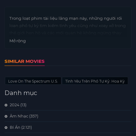
Trong loạt phim tài liệu lãng mạn này, những người rối
loạn phổ tự kỷ tìm kiếm tình yêu cũng như xoay xở trong
thế giới hẹn hò và các mối quan hệ không ngừng thay
đổi.
Mở rộng
SIMILAR MOVIES
Love On The Spectrum U.S.
Tình Yêu Trên Phổ Tự Kỷ: Hoa Kỳ
Danh mục
2024
(13)
Âm Nhạc
(357)
Bí Ẩn
(2.121)