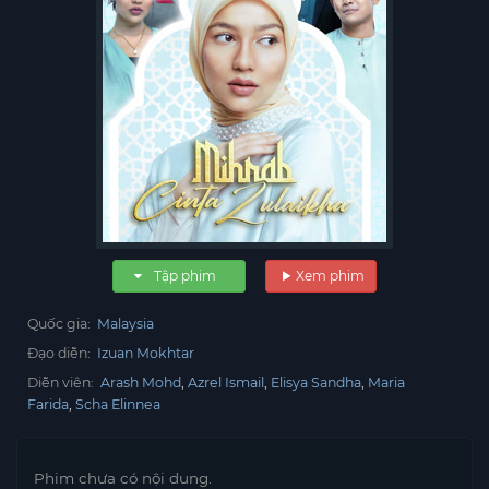
Tập phim
Xem phim
Quốc gia:
Malaysia
Đạo diễn:
Izuan Mokhtar
Diễn viên:
Arash Mohd
Azrel Ismail
Elisya Sandha
Maria
Farida
Scha Elinnea
Phim chưa có nội dung.