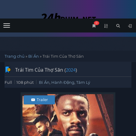
0
Menu
Trang chủ
»
Bí Ẩn
»
Trái Tim Của Thợ Săn
Trái Tim Của Thợ Săn
(
2024
)
Full
108 phút
Bí Ẩn
,
Hành Động
,
Tâm Lý
Trailer