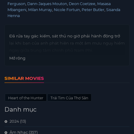
Ferguson
Dann-Jaques Mouton
Deon Coetzee
Masasa
Mbangeni
Milan Murray
Nicole Fortuin
Peter Butler
Sisanda
Henna
Đã rửa tay gác kiếm, sát thủ nọ giờ phải hành động trở
lại khi bạn của anh phát hiện ra một âm mưu nguy hiểm
ngay giữa trung tâm chính phủ Nam Phi.
Mở rộng
SIMILAR MOVIES
Heart of the Hunter
Trái Tim Của Thợ Săn
Danh mục
2024
(13)
Âm Nhạc
(357)