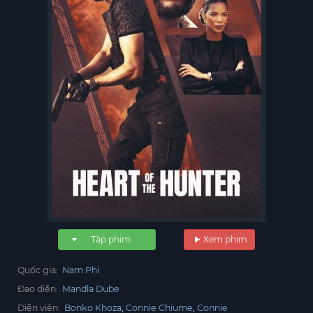
Tập phim
Xem phim
Quốc gia:
Nam Phi
Đạo diễn:
Mandla Dube
Diễn viên:
Bonko Khoza
Connie Chiume
Connie