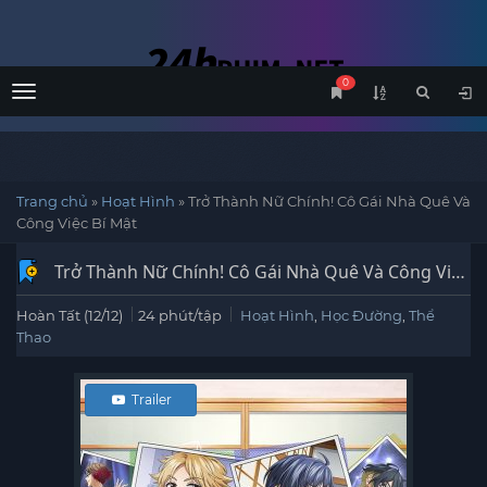
0
Menu
Trang chủ
»
Hoạt Hình
»
Trở Thành Nữ Chính! Cô Gái Nhà Quê Và
Công Việc Bí Mật
Trở Thành Nữ Chính! Cô Gái Nhà Quê Và Công Việc
Bí Mật
(
2022
)
Hoàn Tất (12/12)
24 phút/tập
Hoạt Hình
,
Học Đường
,
Thể
Thao
Trailer