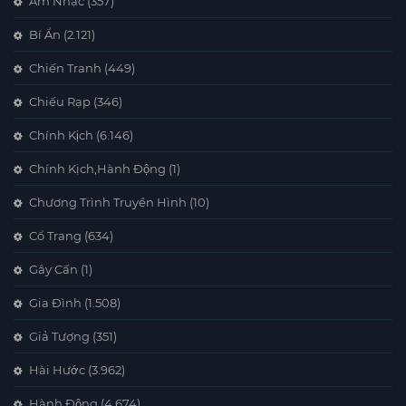
Âm Nhạc
(357)
Bí Ẩn
(2.121)
Chiến Tranh
(449)
Chiếu Rạp
(346)
Chính Kịch
(6.146)
Chính Kịch,Hành Động
(1)
Chương Trình Truyền Hình
(10)
Cổ Trang
(634)
Gây Cấn
(1)
Gia Đình
(1.508)
Giả Tượng
(351)
Hài Hước
(3.962)
Hành Động
(4.674)