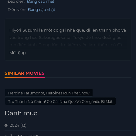
Đạo diễn:
Đang cập nhật
Diễn viên:
Đang cập nhật
Hiyori Suzumi là một cô gái nhà quê, đi lên thành phố và
vào trung học Sakuragaoka tại Tokyo để theo đuổi giấc
mơ điền kinh. Trong lúc tìm kiếm việc làm thêm, cô đã
trở thành quản lý tập sự của hai người bạn cùng lớp là
Mở rộng
Yujiro Someya và Aizo Shibasaki – Hai thành viên của
nhóm nhạc thần tượng LIPxLIP. Câu chuyện kể về
SIMILAR MOVIES
những khó khăn và cách mà Hiyori vượt qua trong việc
học hành ở trường, tham gia sinh hoạt CLB và cả công
việc hỗ trợ hai người bạn là Idol của mình.
Heroine Tarumono!, Heroines Run The Show
Trở Thành Nữ Chính! Cô Gái Nhà Quê Và Công Việc Bí Mật
Danh mục
2024
(13)