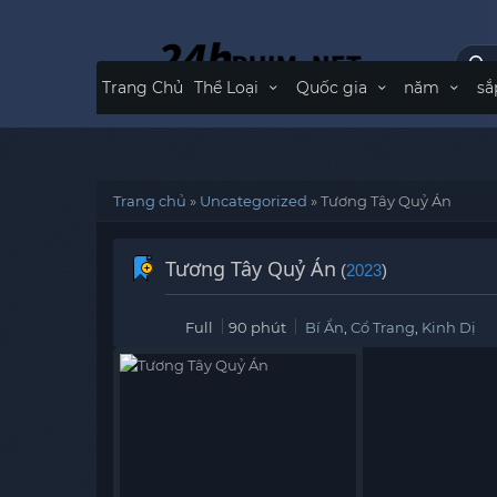
Trang Chủ
Thể Loại
Quốc gia
năm
sắ
Trang chủ
»
Uncategorized
»
Tương Tây Quỷ Án
Tương Tây Quỷ Án
(
2023
)
Full
90 phút
Bí Ẩn
,
Cổ Trang
,
Kinh Dị