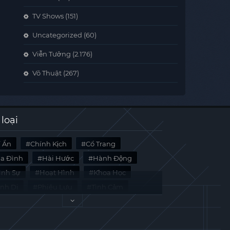
TV Shows
(151)
Uncategorized
(60)
Viễn Tưởng
(2.176)
Võ Thuật
(267)
 loại
í Ẩn
Chính Kịch
Cổ Trang
ia Đình
Hài Hước
Hành Động
̀nh Sự
Hoạt Hình
Khoa Học
inh Dị
Phiêu Lưu
Tình Cảm
i Liệu
Tâm Lý
Viễn Tưởng