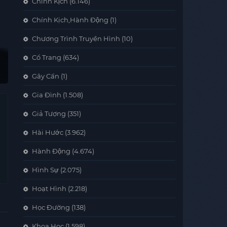
Chính Kịch
(6.146)
Chính Kịch,Hành Động
(1)
Chương Trình Truyền Hình
(10)
Cổ Trang
(634)
Gây Cấn
(1)
Gia Đình
(1.508)
Giả Tượng
(351)
Hài Hước
(3.962)
Hành Động
(4.674)
Hình Sự
(2.075)
Hoạt Hình
(2.218)
Học Đường
(138)
Khoa Học
(1.598)