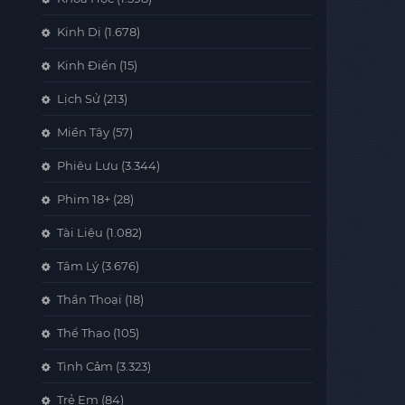
Kinh Dị
(1.678)
Kinh Điển
(15)
Lịch Sử
(213)
Miền Tây
(57)
Phiêu Lưu
(3.344)
Phim 18+
(28)
Tài Liệu
(1.082)
Tâm Lý
(3.676)
Thần Thoại
(18)
Thể Thao
(105)
Tình Cảm
(3.323)
Trẻ Em
(84)