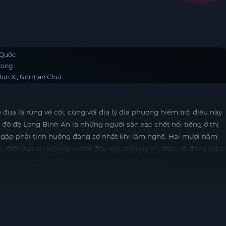
 Quốc
Cong
Jun Xi
Norman Chui
ưa lá rụng về cội, cùng với địa lý địa phương hiểm trở, điều này
 đồ đệ Long Bình An là những người săn xác chết nổi tiếng ở thị
t gặp phải tình huống đáng sợ nhất khi làm nghề. Hai mươi năm
 một loạt sự kiện kỳ lạ bắt đầu xảy ra trong thị trấn, và đáng ngạc
ững gì Long Thất đã trải qua hai mươi năm trước…