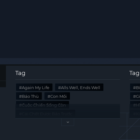
Tag
Tag
Again My Life
Alls Well, Ends Well
B
Báo Thù
Con Mồi
G
Cuộc Chiến Sống Còn
Hi
Cái Chết Được Báo Trước
K
Không Lối Thoát
Last Summer
Tà
Mối Quan Hệ Nguy Hiểm
Quái Vật