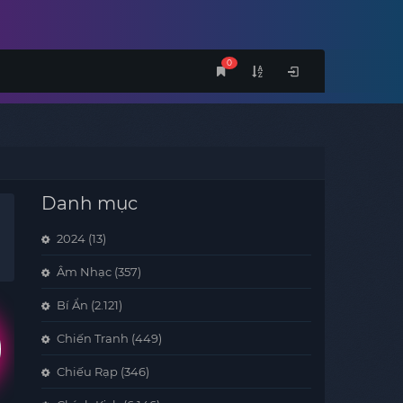
0
Danh mục
2024
(13)
Âm Nhạc
(357)
Bí Ẩn
(2.121)
Chiến Tranh
(449)
Chiếu Rạp
(346)