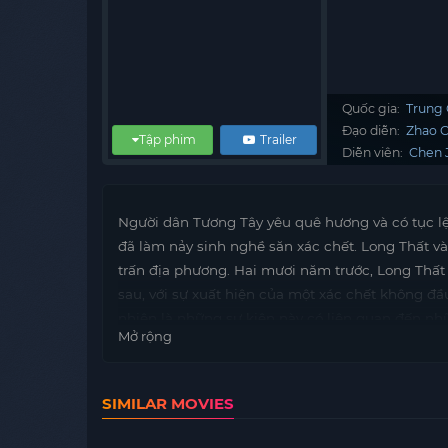
Quốc gia:
Trung
Đạo diễn:
Zhao 
Tập phim
Trailer
Diễn viên:
Chen 
Người dân Tương Tây yêu quê hương và có tục lệ đ
đã làm nảy sinh nghề săn xác chết. Long Thất và
trấn địa phương. Hai mươi năm trước, Long Thấ
sau, với sự xuất hiện của một xác chết không đầu,
nhiên là những sự kiện này có liên quan đến nh
Mở rộng
SIMILAR MOVIES