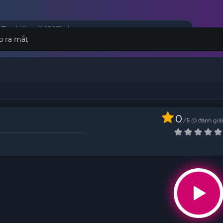
p ra mắt
0
/
0
đánh giá
5