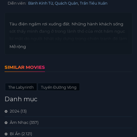
Diễn viên:
Bành Kính Từ
Quách Quân
Trần Tiểu Xuân
Tàu điện ngầm rơi xuống đất. Những hành khách sống
sót thấy mình đang ở trong lãnh thổ của một hầm ngục
bí mật do người Nhật xây dựng trong chiến tranh để làm
thí nghiệm khoa học. Hầm ngục nơi những loài côn
Mở rộng
trùng đáng sợ, được các nhà khoa học điên cuồng nuôi
dưỡng, vẫn sống cho đến ngày nay
SIMILAR MOVIES
The Labyrinth
Tuyến Đường Vòng
Danh mục
2024
(13)
Âm Nhạc
(357)
Bí Ẩn
(2.121)