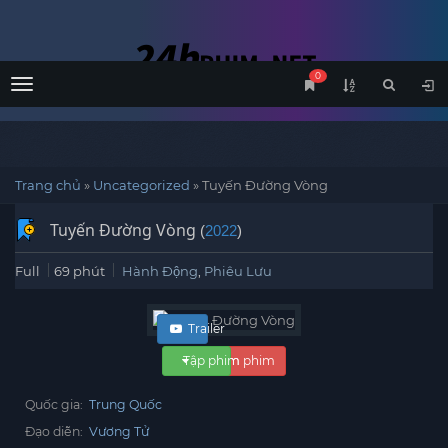
0
Menu
Trang chủ
»
Uncategorized
»
Tuyến Đường Vòng
Tuyến Đường Vòng
(
2022
)
Full
69 phút
Hành Động
,
Phiêu Lưu
Trailer
Tập phim
Xem phim
Quốc gia:
Trung Quốc
Đạo diễn:
Vương Tử