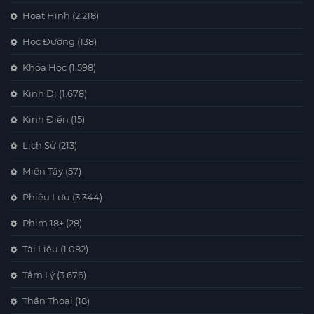
Hoạt Hình
(2.218)
Học Đường
(138)
Khoa Học
(1.598)
Kinh Dị
(1.678)
Kinh Điển
(15)
Lịch Sử
(213)
Miền Tây
(57)
Phiêu Lưu
(3.344)
Phim 18+
(28)
Tài Liệu
(1.082)
Tâm Lý
(3.676)
Thần Thoại
(18)