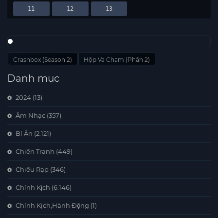
11
12
13
Crashbox (Season 2)
Hộp Va Chạm (Phần 2)
Danh mục
2024
(13)
Âm Nhạc
(357)
Bí Ẩn
(2.121)
Chiến Tranh
(449)
Chiếu Rạp
(346)
Chính Kịch
(6.146)
Chính Kịch,Hành Động
(1)