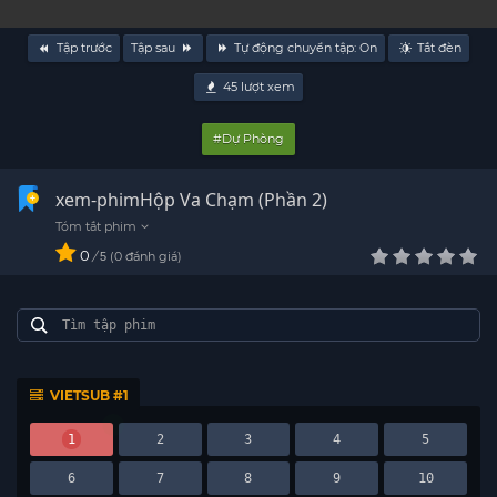
Tập trước
Tập sau
Tự động chuyển tập:
On
Tắt đèn
45
lượt xem
#Dự Phòng
xem-phimHộp Va Chạm (Phần 2)
0
/
0
đánh giá
5
VIETSUB #1
1
2
3
4
5
6
7
8
9
10