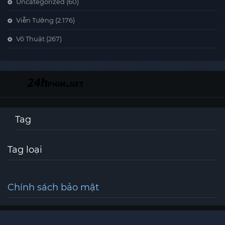
Uncategorized
(60)
Viễn Tưởng
(2.176)
Võ Thuật
(267)
Tag
Tag loại
Chính sách bảo mật
©
24hphim All Rights Reserved
24hphim