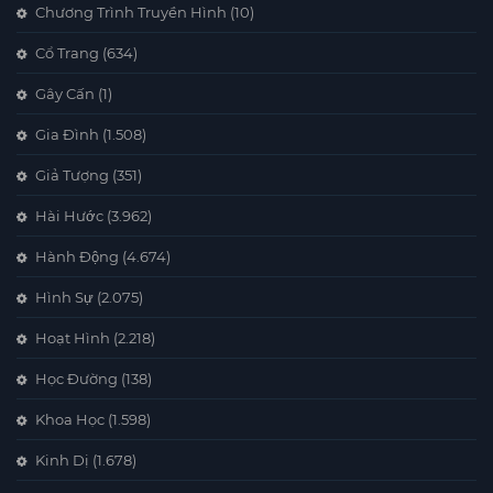
Chương Trình Truyền Hình
(10)
Cổ Trang
(634)
Gây Cấn
(1)
Gia Đình
(1.508)
Giả Tượng
(351)
Hài Hước
(3.962)
Hành Động
(4.674)
Hình Sự
(2.075)
Hoạt Hình
(2.218)
Học Đường
(138)
Khoa Học
(1.598)
Kinh Dị
(1.678)