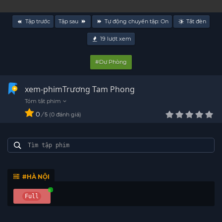
Tập trước
Tập sau
Tự động chuyển tập:
On
Tắt đèn
19
lượt xem
#Dự Phòng
xem-phimTrương Tam Phong
0
/
0
đánh giá
5
#HÀ NỘI
Full