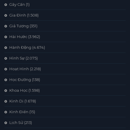
Gây Cấn
(1)
Gia Đình
(1.508)
Giả Tượng
(351)
Hài Hước
(3.962)
Hành Động
(4.674)
Hình Sự
(2.075)
Hoạt Hình
(2.218)
Học Đường
(138)
Khoa Học
(1.598)
Kinh Dị
(1.678)
Kinh Điển
(15)
Lịch Sử
(213)