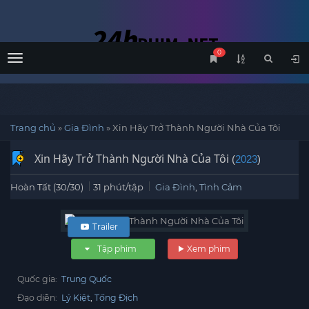
0
Menu
Trang chủ
»
Gia Đình
»
Xin Hãy Trở Thành Người Nhà Của Tôi
Xin Hãy Trở Thành Người Nhà Của Tôi
(
2023
)
Hoàn Tất (30/30)
31 phút/tập
Gia Đình
,
Tình Cảm
Trailer
Tập phim
Xem phim
Quốc gia:
Trung Quốc
Đạo diễn:
Lý Kiệt
Tống Địch