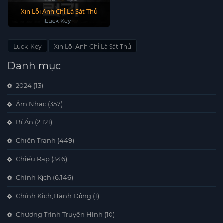
Xin Lỗi Anh Chỉ Là Sát Thủ
Luck Key
Luck-Key
Xin Lỗi Anh Chỉ Là Sát Thủ
Danh mục
2024
(13)
Âm Nhạc
(357)
Bí Ẩn
(2.121)
Chiến Tranh
(449)
Chiếu Rạp
(346)
Chính Kịch
(6.146)
Chính Kịch,Hành Động
(1)
Chương Trình Truyền Hình
(10)