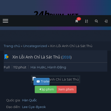
0
Menu
Trang chủ
»
Uncategorized
»
Xin Lỗi Anh Chỉ Là Sát Thủ
Xin Lỗi Anh Chỉ Là Sát Thủ
(
2016
)
Full
112 phút
Hài Hước
,
Hành Động
Trailer
Tập phim
Xem phim
Quốc gia:
Hàn Quốc
Đạo diễn:
Lee Gye-Byeok